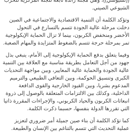
((تشيوشي))، وهي مجلة رائدة تابعة للجنة المركزية للحزب
الشيوعي الصيني.
وتؤكد الكلمة أن التنمية الاقتصادية والاجتماعية في الصين
دخلت مرحلة عالية الجودة تتسم بالتسارع في التحول
الأخضر ومنخفض الكربون، بينما لا تزال الحماية الإيكولوجية
تمر بمرحلة حرجة تتسم بالضغوط المتزايدة والمهام الصعبة.
وفيما يتعلق بدفع الحماية الإيكولوجية إلى الأمام، ينبغي بذل
جهود من أجل التعامل بطريقة مناسبة مع العلاقة بين التنمية
عالية الجودة والحماية عالية المعايير، وبين مواجهة التحديات
الكبرى وتنسيق الحوكمة، وبين التعافي الطبيعي والترميم
المدعوم بشريا، وبين القيود الخارجية والقوى الدافعة
الداخلية، وكذلك بين الالتزامات المتعلقة بالوصول إلى ذروة
انبعاثات الكربون والحياد الكربوني، والإجراءات المقررة ذاتيا
التي تقررها الدولة بنفسها، حسبما ذكرت الكلمة.
كما تؤكد الكلمة أن بناء صين جميلة أمر ضروري لتعزيز
عملية التحديث التي تتسم بالتناغم بين الإنسان والطبيعة.