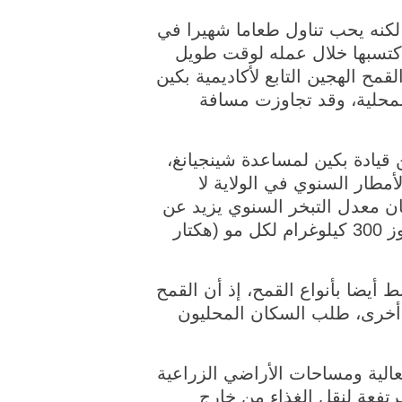
 بكين، لكنه يحب تناول طعاما شهيرا في
 اكتسبها خلال عمله لوقت طويل
قمح الهجين التابع لأكاديمية بكين
المحلية، وقد تجاوزت مسافة
إلى محافظة مويوي في خوتان في سبتمبر 2011، بدعوة من قيادة بكين لمساعدة شينجيانغ،
مطار السنوي في الولاية لا
ا كان معدل التبخر السنوي يزيد عن
2000 ملم. وأضاف تشانغ "القمح هو الغذاء الرئيسي للسكان المحليين، لكن إنتاجه لا يتجاوز 300 كيلوغرام لكل مو (هكتار
أيضا بأنواع القمح، إذ أن القمح
ة أخرى، طلب السكان المحليون
عالية ومساحات الأراضي الزراعية
تفعة لنقل الغذاء من خارج