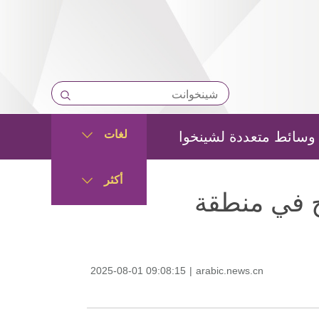
لغات
وسائط متعددة لشينخوا
أكثر
ح في منطقة
2025-08-01 09:08:15
|
arabic.news.cn