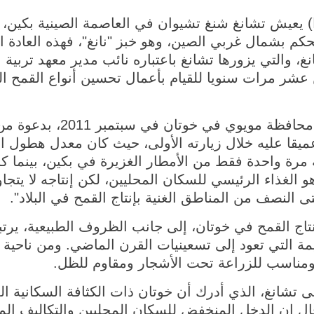
غسطس 2025 (شينخوا) يعيش تشانغ شنغ تشيوان في العاصمة الصينية
لحكم بشمال غربي الصين، وهو خبز "نانغ"، فهذه العادة
 والتي يزورها تشانغ باعتباره نائب مدير معهد تربية ال
من عشر مرات سنويا للقيام بأعمال تحسين أنواع القمح 
وذكر تشانغ أنه كان قد سافر 
يقا عليه خلال زيارته الأولى، حيث كان معدل هطول الأ
ادل كمية مرة واحدة فقط من الأمطار الغزيرة في بكين، بينم
 القمح في خوتان، إلى جانب الظروف الطبيعية، يرتبط 
ديمة التي تعود إلى تسعينيات القرن الماضي. ومن ناحي
 ومناسب للزراعة تحت الأشجار ومقاوم للظل.
 تشانغ، الذي أدرك أن خوتان ذات الكثافة السكانية ال
ال إن الدخل المنخفض للسكان المحليين والتكاليف المر