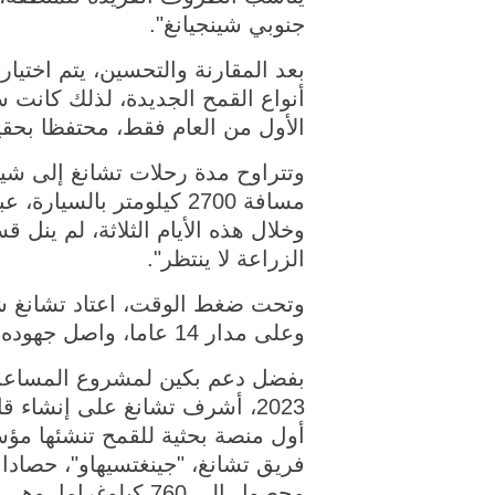
جنوبي شينجيانغ".
بعد المقارنة والتحسين، يتم اختيا
أنواع القمح الجديدة، لذلك كانت 
الأول من العام فقط، محتفظا بحقي
مسافة 2700 كيلومتر بال
وخلال هذه الأيام الثلاثة، لم ين
الزراعة لا ينتظر".
وتحت ضغط الوقت، اعتاد تشانغ شراء
وعلى مدار 14 عاما، واصل جهوده الدؤوبة بين بكين وشينجيانغ، حتى بلغ الأمر سفره أحيانا أربع مرات في الشهر.
بفضل دعم بكين لمشروع المساعدة ل
2023، أشرف تشانغ على إنشاء ق
أول منصة بحثية للقمح تنشئها مؤس
محصول إلى 760 كيلوغراما، وهي نتائج غير مسبوقة في المنطقة.