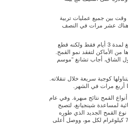
ل وقت بين جميع عمليات تربية
لى هناك عشر مرات في النصف
وتتراوح مدة رحلات تشانغ إلى شينجيانغ بين يومين وشهر. وفي الآونة الأخيرة، سافر تشانغ لمدة 3 أيام فقط ولكنه قطع
يرها من الأماكن لتفقد نمو القمح.
دول الشاق، أجاب تشانغ "موسم
اولها كوجبة سريعة خلال تنقلاته.
واع القمح نتائج مبهرة. وفي عام
ائية لمساعدة شينجيانغ، لتصبح
نوع القمح الجديد الذي طوره
فريق تشانغ، "جينغتسيهاو"، حصادا وفيرا هذا العام، حيث بلغ متوسط المحصول حوالي 700 كيلوغرام لكل مو، ووصل أعلى