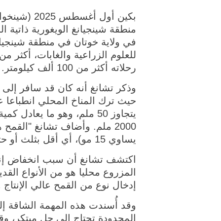
بكين أول أ
منطقة شينجيانغ الويغورية ذاتية ا
في ولاية خوتان في منطقة شينجيانغ،
للعلوم الزراعية والغابات، أكثر 
رحلاته أكثر من 100 ألف كيلومتر.
حيث ترك المناخ المحلي انطباعا عم
يتجاوز 50 ملم، وهو ما يع
يساوي 15 مو)، أي أقل بثلث أو حتى النصف من المناطق الغنية بإنتاج القمح في البلاد".
اكتشف تشانغ أن سبب انخفاض إنتاج
المزروع محليا هو من الأنواع الق
إدخال نوع من القمح عالي الإنتاج
وقد أُسندت هذه المهمة الشاقة إلى
المحدودة تحتاج إلى حل مبتكر، وق