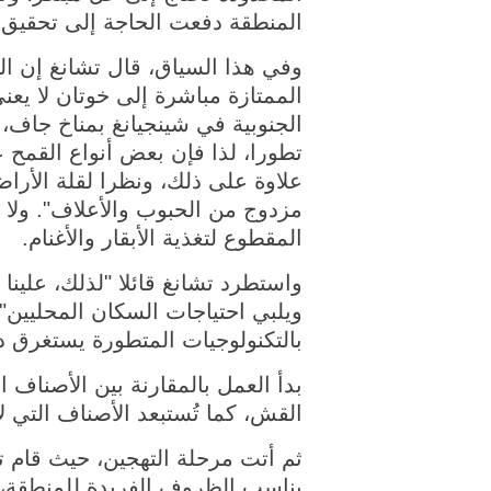
المنطقة دفعت الحاجة إلى تحقيق ال
وفي هذا السياق، قال تشانغ إن الصي
الممتازة مباشرة إلى خوتان لا يعن
الجنوبية في شينجيانغ بمناخ جاف، 
تطورا، لذا فإن بعض أنواع القمح ع
علاوة على ذلك، ونظرا لقلة الأرا
مزدوج من الحبوب والأعلاف". ولا
المقطوع لتغذية الأبقار والأغنام.
واستطرد تشانغ قائلا "لذلك، علينا
ويلبي احتياجات السكان المحليين"،
بالتكنولوجيات المتطورة يستغرق دائما ما بين 8 إلى 10 سنوات، ولكن نفس العمل
بدأ العمل بالمقارنة بين الأصناف ا
القش، كما تُستبعد الأصناف التي ل
ثم أتت مرحلة التهجين، حيث قام ت
يناسب الظروف الفريدة للمنطقة، قائ