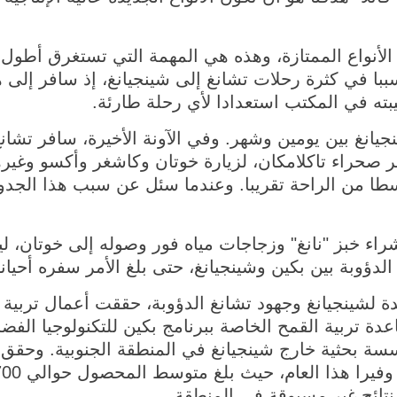
ر الأنواع الممتازة، وهذه هي المهمة التي تستغرق أطو
سببا في كثرة رحلات تشانغ إلى شينجيانغ، إذ سافر إ
بته في المكتب استعدادا لأي رحلة طارئة.
سيارة، عبر صحراء تاكلامكان، لزيارة خوتان وكاشغر وأكسو وغ
ل قسطا من الراحة تقريبا. وعندما سئل عن سبب هذا الج
 خبز "نانغ" وزجاجات مياه فور وصوله إلى خوتان، ليتن
شينجيانغ وجهود تشانغ الدؤوبة، حققت أعمال تربية أن
اعدة تربية القمح الخاصة ببرنامج بكين للتكنولوجيا الفض
سة بحثية خارج شينجيانغ في المنطقة الجنوبية. وحقق 