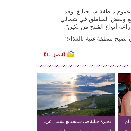
عموم منطقة شينجيانغ. وقد
نغ وبعض المناطق في شمالي
زراعة أنواع القمح من بكين".
تصبح منطقة غنية بالغذاء!"
الم
بحيرة جبلية في شينجيانغ بشمال غربي