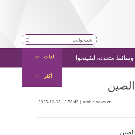
لغات
وسائط متعددة لشينخوا
أكثر
الصين
2025-10-03 12:58:45
|
arabic.news.cn