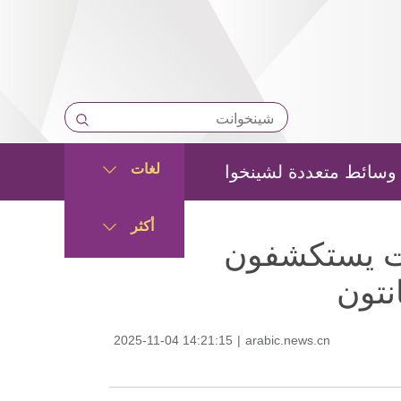
لغات
وسائط متعددة لشينخوا
أكثر
ات يستكشفون
نتون
2025-11-04 14:21:15
|
arabic.news.cn