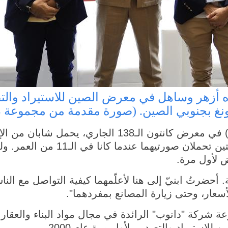
نغ بجنوبي الصين. (صورة مقدمة من مجموعة د
قوانغتشو 4 نوفمبر 2025 (شينخوا) في معرض كانتون الـ138
 لأول مرة.
أحضرتُ ابنيّ إلى هنا لأعلّمهما كيفية التواصل مع النا
سعار، وحتى زيارة المصانع بمفردهما".
شركة "دانوب" الرائدة في مجال مواد البناء والعقار
ستيراد والتصدير، لأول مرة عام 2000.