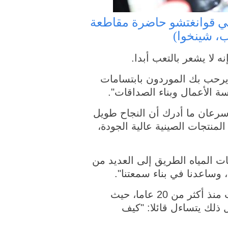
أنيس ساجان وموردان صينيان في جناح بمعرض الصين للاستيراد والتصدير في قوانغتشو حاضرة مقاطعة
، شينخوا)
لا يشعر بالتعب أبدا.
 يرحب بك الموردون بابتسامات
ة الأعمال وبناء الصداقات".
لتكلفة. وسرعان ما أدرك أن النجاح طويل
منتجات الصينية عالية الجودة،
ات المياه الطريق إلى العديد من
وساعدنا في بناء سمعتنا".
ومن خلال المعرض، يتابع أنيس اتجاهات الصناعة عن كثب نظرا لعمله في مجال العقارات منذ أكثر من 20 عاما، حيث
 ذلك يتساءل قائلا: "كيف