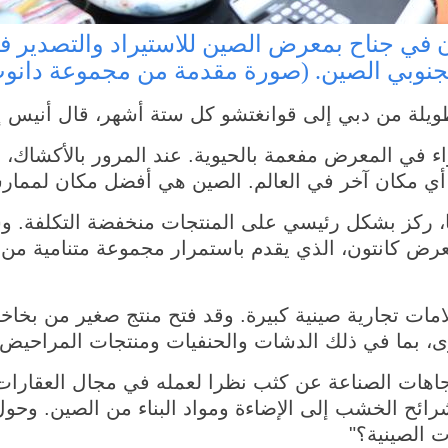
بجنوبي الصين. (صورة مقدمة من مجموعة دانوب
يلة من دبي إلى قوانغتشو كل ستة أشهر، قال أنيس إنه 
اء في المعرض مفعمة بالحيوية. عند المرور بالأكشاك،
ي أي مكان آخر في العالم. الصين هي أفضل مكان لممارس
بدأ أنيس عمله قبل 25 عاما، ركز بشكل رئيسي على المنتجات منخفضة ا
عرض كانتون، الذي يقدم باستمرار مجموعة متنامية من ال
لامات تجارية صينية كبيرة. وقد فتح منتج صغير من بخاخ
خرى، بما في ذلك الدشات والحنفيات ومنتجات المراحيض، 
رائح الخشب إلى الإضاءة ومواد البناء من الصين. وحول
ت الصينية؟"