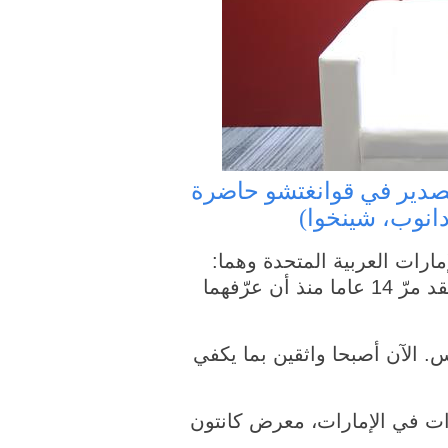
أنيس ساجان (الوسط) وابناه أزهر وساهل في معرض الصين للاستيراد والتصدير في قوانغتشو حاضرة
انوب، شينخوا)
 الجاري، يحمل شابان من الإمارات العربية المتحدة وهما:
أزهر وساهل بفخر بطاقتين تعريفيتين تحملان صورتيهما عندما كانا في الـ11 من العمر. ولقد مرّ 14 عاما منذ أن عرّفهما
س. الآن أصبحا واثقين بما يكفي
ات في الإمارات، معرض كانتون