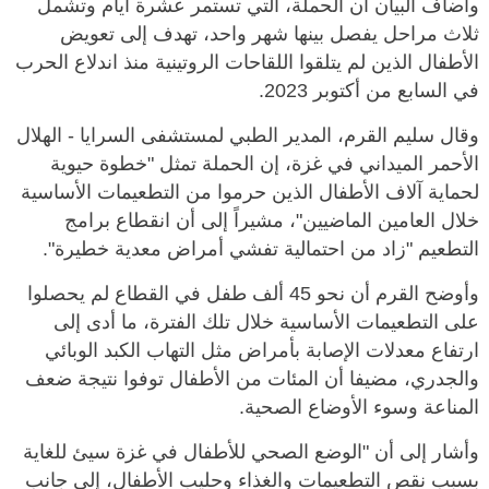
وأضاف البيان أن الحملة، التي تستمر عشرة أيام وتشمل
ثلاث مراحل يفصل بينها شهر واحد، تهدف إلى تعويض
الأطفال الذين لم يتلقوا اللقاحات الروتينية منذ اندلاع الحرب
في السابع من أكتوبر 2023.
وقال سليم القرم، المدير الطبي لمستشفى السرايا - الهلال
الأحمر الميداني في غزة، إن الحملة تمثل "خطوة حيوية
لحماية آلاف الأطفال الذين حرموا من التطعيمات الأساسية
خلال العامين الماضيين"، مشيراً إلى أن انقطاع برامج
التطعيم "زاد من احتمالية تفشي أمراض معدية خطيرة".
وأوضح القرم أن نحو 45 ألف طفل في القطاع لم يحصلوا
على التطعيمات الأساسية خلال تلك الفترة، ما أدى إلى
ارتفاع معدلات الإصابة بأمراض مثل التهاب الكبد الوبائي
والجدري، مضيفا أن المئات من الأطفال توفوا نتيجة ضعف
المناعة وسوء الأوضاع الصحية.
وأشار إلى أن "الوضع الصحي للأطفال في غزة سيئ للغاية
بسبب نقص التطعيمات والغذاء وحليب الأطفال، إلى جانب