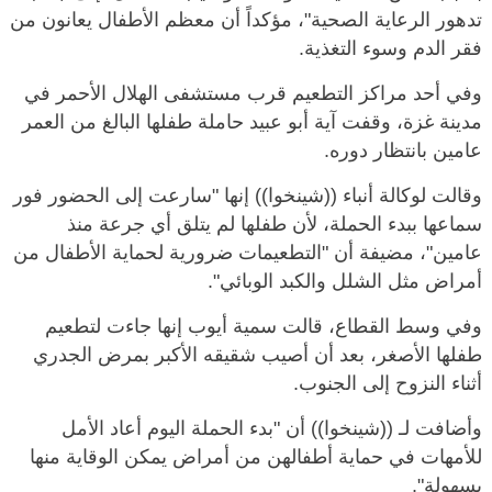
تدهور الرعاية الصحية"، مؤكداً أن معظم الأطفال يعانون من
فقر الدم وسوء التغذية.
وفي أحد مراكز التطعيم قرب مستشفى الهلال الأحمر في
مدينة غزة، وقفت آية أبو عبيد حاملة طفلها البالغ من العمر
عامين بانتظار دوره.
وقالت لوكالة أنباء ((شينخوا)) إنها "سارعت إلى الحضور فور
سماعها ببدء الحملة، لأن طفلها لم يتلق أي جرعة منذ
عامين"، مضيفة أن "التطعيمات ضرورية لحماية الأطفال من
أمراض مثل الشلل والكبد الوبائي".
وفي وسط القطاع، قالت سمية أيوب إنها جاءت لتطعيم
طفلها الأصغر، بعد أن أصيب شقيقه الأكبر بمرض الجدري
أثناء النزوح إلى الجنوب.
وأضافت لـ ((شينخوا)) أن "بدء الحملة اليوم أعاد الأمل
للأمهات في حماية أطفالهن من أمراض يمكن الوقاية منها
بسهولة".