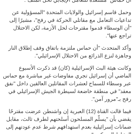
أن حماس "مستعدة للتعامل الإيجابي لحل الملف".
وحمل قاسم إسرائيل والولايات المتحدة "المسؤولية عن
تداعيات التعامل مع مقاتلي الحركة في رفح"، مشيرًا إلى
"أن الوسطاء قدموا مقترحات لحل الأزمة، لكن الاحتلال
تراجع عنها".
وأكد المتحدث "أن حماس ملتزمة باتفاق وقف إطلاق النار
وجاهزة لنزع الذرائع من الاحتلال الإسرائيلي".
وكانت هيئة البث الإسرائيلية (كان) قد ذكرت الأسبوع
الماضي أن إسرائيل تجري مفاوضات غير مباشرة مع حماس
عبر وسطاء للسماح لعشرات المقاتلين العالقين داخل "نفق
معقد" في منطقة خاضعة لسيطرة الجيش الإسرائيلي في
رفح بـ"مرور آمن".
فيما قالت القناة (12) العبرية إن واشنطن عرضت مقترحًا
يقضي بأن "يسلّم المسلحون أسلحتهم لطرف ثالث، مقابل
ضمانات إسرائيلية بعدم استهدافهم شرط عدم عودتهم إلى