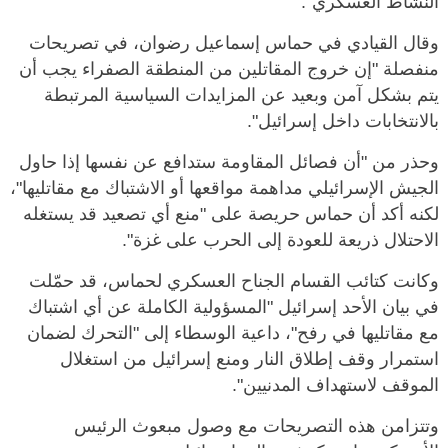
النشاط العسكري".
وقال القيادي في حماس إسماعيل رضوان، في تصريحات
منفصلة "إن خروج المقاتلين من المنطقة الصفراء يجب أن
يتم بشكل آمن وبعيد عن المزايدات السياسية المرتبطة
بالانتخابات داخل إسرائيل".
وحذر من "أن فصائل المقاومة ستدافع عن نفسها إذا حاول
الجيش الإسرائيلي مداهمة مواقعها أو الاشتباك مع مقاتليها"،
لكنه أكد أن حماس حريصة على "منع أي تصعيد قد يستغله
الاحتلال ذريعة للعودة إلى الحرب على غزة".
وكانت كتائب القسام الجناح العسكري لحماس، قد حمّلت
في بيان الأحد إسرائيل "المسؤولية الكاملة عن أي اشتباك
مع مقاتليها في رفح"، داعية الوسطاء إلى "التحرك لضمان
استمرار وقف إطلاق النار ومنع إسرائيل من استغلال
الموقف لاستهداف المدنيين".
وتتزامن هذه التصريحات مع وصول مبعوث الرئيس