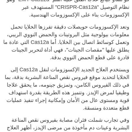
نظام التوصيل "CRISPR-Cas12a" المستهدف عبر
الإكسوزومات بناء على الإكسوزومات الهندسية.
وتعد الإكسوزومات حويصلات دقيقة تفرزها الخلايا تحمل
معلومات بيولوجية مثل البروتينات والحمض النووي الريبي،
وتعمل كوسائط اتصال بين الخلايا. أما Cas12a التي عادة ما
يطلق عليها "مقصات الجينات"، فهي أداة لتحرير الجينات
قادرة على قطع الحمض النووي بدقة.
ويستخدم العلاج الجديد الإكسوزومات لنقل Cas12a إلى
الخلايا لتحديد موقع فيروس نقص المناعة البشرية بدقة، بما
في ذلك الفيروس الكامن، وتمزيق جينومه، ما يحقق علاجا
وظيفيا لمرض الإيدز. وتتميز هذه الطريقة بقدرة استهداف
قوية ومستوى عال من الأمان وإمكانية إجراء تنفيذ عمليات
قطع متعددة ومنسقة.
وفي تجارب شملت فئران مصابة بفيروس نقص المناعة
البشرية وعينات دم مأخوذة من مرضى الإيدز، أظهر العلاج