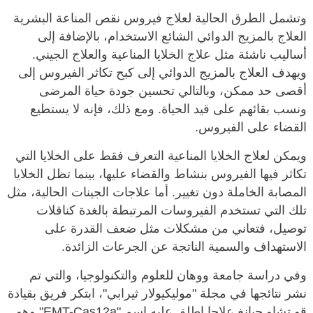
وتشمل الطرق الحالية لعلاج فيروس نقص المناعة البشرية
العلاج بالمزيج الدوائي الشائع الاستخدام، بالإضافة إلى
أساليب ناشئة مثل علاج الخلايا المناعية والعلاج الجيني.
ويهدف العلاج بالمزيج الدوائي إلى كبح تكاثر الفيروس إلى
أقصى حد ممكن، وبالتالي تحسين جودة حياة المرضى
ونسب بقائهم على قيد الحياة. ومع ذلك، فإنه لا يستطيع
القضاء على الفيروس.
ويمكن لعلاج الخلايا المناعية التعرف فقط على الخلايا التي
تكاثر فيها الفيروس بنشاط والقضاء عليها، بينما تظل الخلايا
المصابة الخاملة دون تغيير. أما علاجات الجينات الحالية، مثل
تلك التي تستخدم الفيروسات المرتبطة بالغدة كناقلات
توصيل، فتعاني من مشكلات مثل ضعف القدرة على
الاستهداف والسمية الناتجة عن الجرعات الزائدة.
وفي دراسة جامعة ووهان للعلوم والتكنولوجيا، والتي تم
نشر نتائجها في مجلة "موليكيولار ثيرابي"، ابتكر فريق بقيادة
قو تشاو جيانغ علاجا اطلق عليه اسم "EMT-Cas12a" وهو