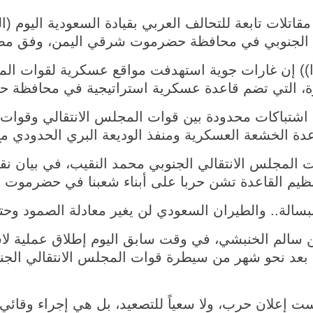
شينخوا) شنت مقاتلات تابعة للتحالف العربي بقيادة السعودية ال
 الجنوبي في محافظة حضرموت شرقي اليمن، وفق مصدر
وا)) إن غارات جوية استهدفت مواقع عسكرية لقوات الم
ة، التي تضم قاعدة عسكرية استراتيجية في محافظة 
 اشتباكات محدودة بين قوات المجلس الانتقالي وقوات
عدة الخشعة العسكرية ومنفذ الوديعة البري الحدودي مع
لمجلس الانتقالي الجنوبي محمد النقيب، في بيان نقلته
ظيم القاعدة تشن حربا على أبناء شعبنا في حضرموت ب
سالة.. والطيران السعودي لن يغير معادلة الصمود وحتم
الم الخنبشي، في وقت سابق اليوم إطلاق عملية لاست
بعد نحو شهر من سيطرة قوات المجلس الانتقالي ال
ست إعلان حرب، ولا سعياً للتصعيد، بل هي إجراء وقائ