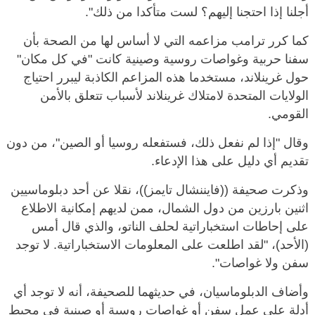
أجلنا إذا احتجنا إليهم؟ لست متأكدا من ذلك".
كما كرر ترامب مزاعمه التي لا أساس لها من الصحة بأن
سفنا حربية وغواصات روسية وصينية كانت "في كل مكان"
حول غرينلاند، مستخدما هذه المزاعم الكاذبة ليبرر احتياج
الولايات المتحدة لامتلاك غرينلاند لأسباب تتعلق بالأمن
القومي.
وقال "إذا لم نفعل ذلك، فستفعله روسيا أو الصين"، من دون
تقديم أي دليل على هذا الإدعاء.
وذكرت صحيفة ((فايننشال تايمز))، نقلا عن أحد دبلوماسيين
اثنين بارزين من دول الشمال، ممن لديهم إمكانية الاطلاع
على إحاطات استخباراتية لحلف الناتو، والذي قال أمس
(الأحد)، "لقد اطلعت على المعلومات الاستخباراتية. لا توجد
سفن ولا غواصات".
وأضاف الدبلوماسيان، في حديثهما للصحيفة، أنه لا توجد أي
أدلة على عمل سفن أو غواصات روسية أو صينية في محيط