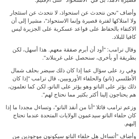
قصيرة الأمد، بل في "الاستحواذ" على الإقليم.
وأضاف "نحن نتحدث عن استحواذ، لا نتحدث عن استئجار
ولا امتلاكها لفترة قصيرة وإنما الاستحواذ"، مشيرا إلى أن
الاكتفاء بالحفاظ على قواعد عسكرية على الجزيرة ليس
كافيا للبلاد.
وقال ترامب: "أود أن أبرم صفقة معهم. هذا أسهل، لكن
بطريقة أو بأخرى، سنحصل على غرينلاند".
وفي رد على سؤال عما إذا كان ذلك سيضر بحلف شمال
الأطلسي (ناتو) والحلفاء الأوروبيين، قال ترامب "إذا كان
ذلك يؤثر على الناتو وهو يؤثر على الناتو، لكن كما تعلمون،
هم يحتاجون إلينا أكثر بكثير مما نحتاج لهم".
وزعم ترامب قائلا "أنا من أنقذ الناتو"، وتساءل مجددا ما إذا
كان حلفاء الناتو سيدعمون الولايات المتحدة عندما تحتاج
إليهم.
وأضاف "أتساءل هل حلفاء الناتو سيكونون موجودين من