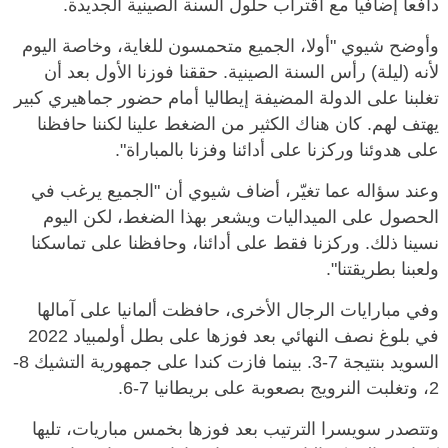
دافعا إضافيا مع اقتراب حلول السنة الصينية الجديدة.
وأوضح شيوي "أولا، الجميع متحمسون للغاية، وخاصة اليوم
لأنه (ليلة) رأس السنة الصينية. حققنا فوزنا الأول بعد أن
تغلبنا على الدولة المضيفة إيطاليا أمام حضور جماهيري كبير
يهتف لهم. كان هناك الكثير من الضغط علينا لكننا حافظنا
على هدوئنا وركزنا على أدائنا وفزنا بالمباراة".
وعند سؤاله عما تغيّر، أضاف شيوي أن "الجميع يرغب في
الحصول على الميداليات ويشعر بهذا الضغط، لكن اليوم
نسينا ذلك. وركزنا فقط على أدائنا، وحافظنا على تماسكنا
ولعبنا بطريقتنا".
وفي مبارايات الرجال الأخرى، حافظت ألمانيا على آمالها
في بلوغ نصف النهائي بعد فوزها على بطل أولمبياد 2022
السويد بنتيجة 7-3. بينما فازت كندا على جمهورية التشيك 8-
2، وتغلبت النرويج بصعوبة على بريطانيا 7-6.
وتتصدر سويسرا الترتيب بعد فوزها بخمس مباريات، تليها