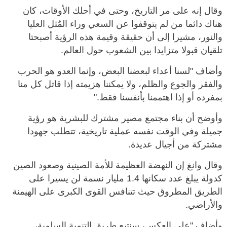
وقال إنه على مر التاريخ، وحتى في أحلك الأوقات، كان
هناك دائما من لم يتوقفوا عن السعي وراء المُثل العليا
والنور، مشيرا إلى أن حقيقة وقيمة هذه الرؤية أصبحتا
تلقيان قبولا متزايدا بين الشعوب حول العالم.
وأضاف "لسنا أعداء لبعضنا البعض، وإنما العدو هو الحرب
والفقر والجوع والظلم، ولا يمكننا هزيمته إذا قاتل كل منا
بمفرده أو إذا اهتممنا بأنفسنا فقط."
وأوضح أن بناء مجتمع مصير مشترك للبشرية هو رؤية
جميلة وفي الوقت نفسه عملية تاريخية، تتطلب جهودا
مشتركة من أجيال عديدة.
وقال وانغ إن النهضة العظيمة للأمة الصينية وصعود الصين
كدولة يبلغ عدد سكانها 1.4 مليار نسمة لن يسيرا على
الطريق المطروق حيث تتنافس القوى الكبرى على الهيمنة
والأراضي.
وأضاف "على العكس، سنتبع طريق التنمية السلمية،