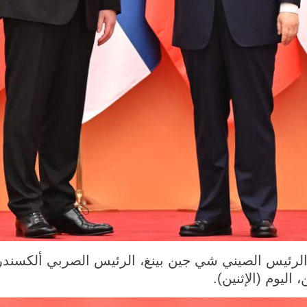
2 (شينخوا) منح الرئيس الصيني شي جين بينغ، الرئيس الصربي أ
اليوم (الإثنين).