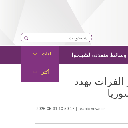
لغات
وسائط متعددة لشينخوا
أكثر
الفرات يهدد
وريا
2026-05-31 10:50:17
|
arabic.news.cn