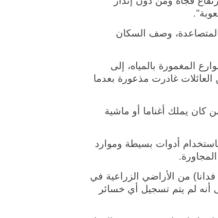
رتفاع فجأة ومن دون إنذار
وبة".
المتصاعدة، وصف السكان
رع المغمورة بالمياه، إلى
ن العائلات غادرت مذعورة بعدما
 كان يملك أغناما أو ماشية
باستخدام أدوات بسيطة وموارد
المجاورة.
ن جانبه، قال وزير الطوارئ وإدارة الكوارث، رائد الصالح، إن حوالي 5 آلاف دونم (1235 فدانا) من الأراضي الزراعية في
ات، بينما تضررت حوالي 2400 عائلة، مشيرا إلى أنه لم يتم تسجيل أي خسائر