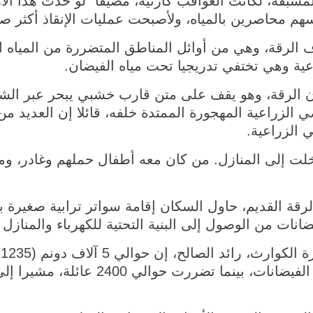
المسبقة، لكانت العواقب كارثية، مضيفا "لو حدث هذا الا
هم محاصرين بالمياه، ولأصبحت عمليات الإنقاذ أكثر صع
الرقة، وهي من أوائل المناطق المتضررة من المياه 
ية وهي تختفي تدريجيا تحت مياه الفيضان.
ن الرقة، وهو يقف على متن قارب خشبي يبحر عبر الشوا
ضي الزراعية المهجورة الممتدة خلفه، قائلا إن العديد م
 الزراعية.
لت إلى المنازل. من كان معه أطفال حملهم وغادر، ومن
قة القديم، حاول السكان إقامة سواتر ترابية صغيرة 
انات من الوصول إلى البنية التحتية للكهرباء والمنازل 
م
محافظة دير الزور قد غمرتها مياه الفيضان