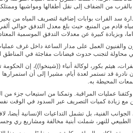
لقرب من الضفاف إلى نقل أطفالها ومواشيها وممتلكاتها
ارة سد الفرات بوابات إضافية لتصريف المياه من بحي
ه قادم من المنبع، حيث بلغ معدل التدفق حوالي ألفي
 والفنيون العمل على مدار الساعة داخل غرف عمليات
ي محاولة لتجنب حدوث فيضانات مفاجئة في المناطق ا
ات، هيثم بكور، لوكالة أنباء ((شينخوا))، إن الحكومة 
عات المحيطة به.
ة وكثفنا عمليات المراقبة. وتمكنا من استيعاب جزء من ا
من مع زيادة كميات التصريف عبر السدود في الوقت نفس
لجوانب الفنية، بل تشمل التداعيات الإنسانية أيضا، 
لطبيعي للنهر، شملت أبنية مخالفة ومشاريع ري وجسو