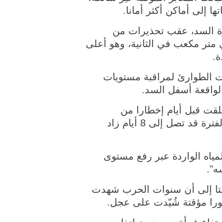
 إلى أماكن أكثر أمانا.
رة السد، عقب تحذيرات من
 متر مكعب في الثانية، وهو أعلى
 الطوارئ لمراقبة مستويات
لواقعة أسفل السد.
تلقت قبل أيام إخطارا من
مسؤولين أتراك بشأن موجة فيضان نادرة قد تستمر لعدة أيام، مشيرا إلى أن استمرارها لفترة قد تصل إلى 8 أيام زاد
لمياه الواردة عبر رفع مستوى
ه".
لافتا إلى أن سنوات الحرب شهدت
را مؤقتة شُيّدت على عجل.