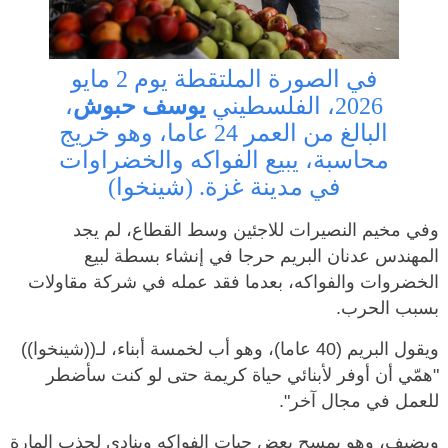
في الصورة الملتقطة يوم 2 مايو
2026، الفلسطيني
يوسف حبوش
،
البالغ من العمر 24 عاما، وهو خريج
محاسبة، يبيع الفواكه والخضراوات
في مدينة غزة. (شينخوا)
وفي مخيم النصيرات للاجئين وسط القطاع، لم يجد
المهندس عدنان البريم حرجا في إنشاء بسطة لبيع
الخضروات والفواكه، بعدما فقد عمله في شركة مقاولات
بسبب الحرب.
ويقول البريم (40 عاما)، وهو أب لخمسة أبناء، لـ((شينخوا))
"همّي أن أوفر لأبنائي حياة كريمة حتى لو كنت سأضطر
للعمل في مجال آخر".
ويضيف، وهو يمسح بعض حبات الفواكه وينادي لجذب المارة