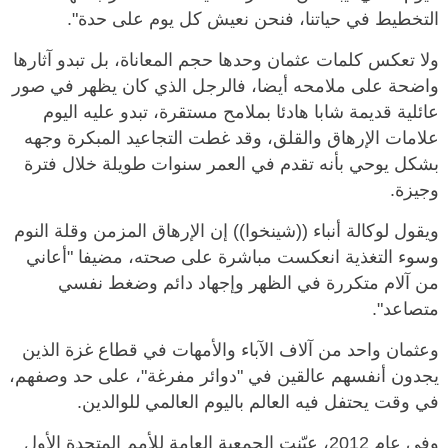
التخطيط في حياتنا، فنحن نعيش كل يوم على حدة".
ولا تعكس كلمات عثمان وحدها حجم المعاناة، بل تبدو آثارها
واضحة على ملامحه أيضا، فالرجل الذي كان يظهر في صور
عائلية قديمة شابا هادئا بملامح مستقرة، تبدو عليه اليوم
علامات الإرهاق والقلق، وقد غطت التجاعيد المبكرة وجهه
بشكل يوحي بأنه تقدم في العمر سنوات طويلة خلال فترة
وجيزة.
ويقول لوكالة أنباء ((شينخوا)) إن الإرهاق المزمن وقلة النوم
وسوء التغذية انعكست مباشرة على صحته، مضيفا "أعاني
من آلام متكررة في الظهر وإجهاد دائم وضغط نفسي
متصاعد".
وعثمان واحد من آلاف الآباء والأمهات في قطاع غزة الذين
يجدون أنفسهم عالقين في "دوائر مفرغة"، على حد وصفهم،
في وقت يحتفل فيه العالم باليوم العالمي للوالدين.
وفي عام 2012، عيّنت الجمعية العامة للأمم المتحدة الأول