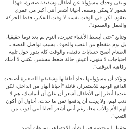
وتبقى وحدك مسؤولة عن أطفال وشقيقة صغيرة، فهذا
شعور لا يمكن وصفه، أحيانا أشعر أنني أكبر من عمري
بعقود، لكن في الوقت نفسه لا وقت للتفكير، فقط للحركة
والعمل والصمود".
وتتابع "حتى أبسط الأشياء تغيرت، النوم لم يعد نوما حقيقيا،
بل نوم متقطع من التعب والخوف بسبب تواصل القصف.
الطعام أصبح حسابات دقيقة، والوقت كله يدور حول تلبية
احتياجات لا تنتهي، أعيش حالة ضغط مستمر، لكنني لا أملك
رفاهية التوقف".
وتؤكد أن مسؤوليتها تجاه أطفالها وشقيقتها الصغيرة أصبحت
الدافع الوحيد للاستمرار، قائلة "أحيانا أنهار من الداخل، لكن
عندما أنظر إلى الأطفال أشعر أن عليّ أن أتماسك، هم لا
ذنب لهم، ولا يجب أن يدفعوا ثمن ما حدث، أحاول أن أكون
لهم الأم والأب معا، رغم أنني أشعر أحيانا أنني أذوب من
التعب".
وتقول المختصة في الشأن الاجتماعي نورهان أحمد