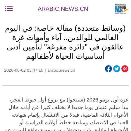
ARABIC.NEWS.CN
(وسائط متعددة) مقالة خاصة: في اليوم
العالمي للوالدين.. آباء وأمهات غزة
عالقون في "دائرة مفرغة" لتأمين أدنى
أساسيات الحياة لأطفالهم
2026-06-02 03:47:15
|
arabic.news.cn
غزة أول يونيو 2026 (شينخوا) مع بزوغ أول خيوط الفجر،
يبدأ سليم عثمان يوما جديدا لا يختلف كثيرا عن أيامه خلال
الأعوام الثلاثة الماضية، فبدلا من الانشغال بإتمام شهادته
العليا في الاقتصاد، ومتابعة خطط أولاده الدراسية أو
الأنشطة العائلية، بات منشغلا برحلة يومية شاقة للبحث عن