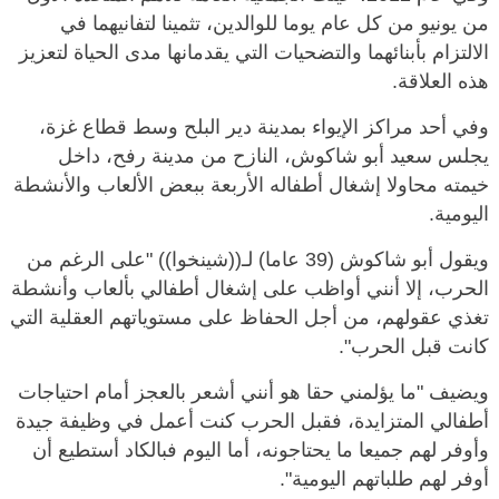
من يونيو من كل عام يوما للوالدين، تثمينا لتفانيهما في
الالتزام بأبنائهما والتضحيات التي يقدمانها مدى الحياة لتعزيز
هذه العلاقة.
وفي أحد مراكز الإيواء بمدينة دير البلح وسط قطاع غزة،
يجلس سعيد أبو شاكوش، النازح من مدينة رفح، داخل
خيمته محاولا إشغال أطفاله الأربعة ببعض الألعاب والأنشطة
اليومية.
ويقول أبو شاكوش (39 عاما) لـ((شينخوا)) "على الرغم من
الحرب، إلا أنني أواظب على إشغال أطفالي بألعاب وأنشطة
تغذي عقولهم، من أجل الحفاظ على مستوياتهم العقلية التي
كانت قبل الحرب".
ويضيف "ما يؤلمني حقا هو أنني أشعر بالعجز أمام احتياجات
أطفالي المتزايدة، فقبل الحرب كنت أعمل في وظيفة جيدة
وأوفر لهم جميعا ما يحتاجونه، أما اليوم فبالكاد أستطيع أن
أوفر لهم طلباتهم اليومية".