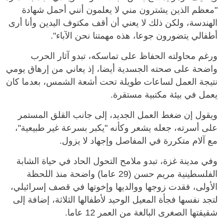
"معظم الذين يشترون مني لا يعلمون أنني أحمل شهادة
الهندسة، ولكن ذلك لا يعني أن أقف مكتوف اليدين وأنا أرى
أطفالي يتضورون جوعا، هذه مهمتنا نحن الآباء".
ورغم محاولته الحفاظ على تماسكه، تبدو آثار الحرب
واضحة على صحته الجسدية أيضا، إذ يعاني من إرهاق يومي
نتيجة العمل لساعات طويلة تحت أشعة الشمس، بعدما كان
يعمل في بيئة مكتبية مستقرة.
ويقول إن ضغط العمل الجديد، إلى جانب القلق المستمر
على أسرته، جعله يشعر وكأنه "يكبر بسرعة غير طبيعية"،
مع آلام متكررة في المفاصل وإجهاد لا يزول.
وفي مدينة غزة، تبدو ملامح التحول الحاد في حياة الشابة
الفلسطينية مريم حسن (29 عاما) واضحة منذ اللحظة
الأولى، فقدت زوجها ووالديها وإخوتها في قصف إسرائيلي،
لتجد نفسها فجأة المعيل الوحيد لأطفالها الثلاثة، إضافة إلى
شقيقتها الصغرى البالغة من العمر 12 عاما.