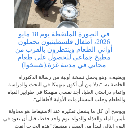
في الصورة الملتقطة يوم 18 مايو
2026، أطفال فلسطينيون يحملون
أواني الطعام وينتظرون بالقرب من
مطبخ جماعي للحصول على طعام
مجاني في مدينة غزة.(شينخوا)
ويضيف، وهو يحمل نسخة أولية من رسالة الدكتوراه
الخاصة به، "بدلا من أن أكون منهمكا في البحث والدراسة
وإتمام دراستي العليا، أجد نفسي منهمكا في طوابير المياه
والطعام وجلب المستلزمات الأولية لأطفالي".
ويوضح أن كل ما يشغل تفكيره عند الاستيقاظ هو محاولة
تأمين الماء والغذاء والدواء ليوم واحد فقط، قبل أن يعود في
اليوم التالي ليبدأ من الصفر، مضيفا: "هذه الحرب أنهت