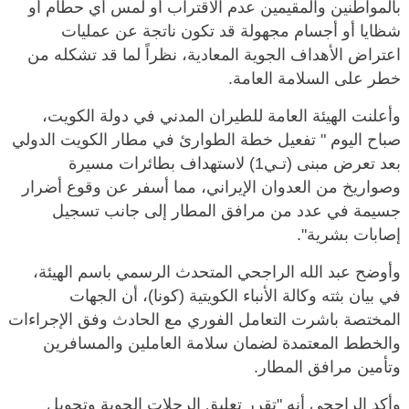
بالمواطنين والمقيمين عدم الاقتراب أو لمس أي حطام أو
شظايا أو أجسام مجهولة قد تكون ناتجة عن عمليات
اعتراض الأهداف الجوية المعادية، نظراً لما قد تشكله من
خطر على السلامة العامة.
وأعلنت الهيئة العامة للطيران المدني في دولة الكويت،
صباح اليوم " تفعيل خطة الطوارئ في مطار الكويت الدولي
بعد تعرض مبنى (تـي1) لاستهداف بطائرات مسيرة
وصواريخ من العدوان الإيراني، مما أسفر عن وقوع أضرار
جسيمة في عدد من مرافق المطار إلى جانب تسجيل
إصابات بشرية".
وأوضح عبد الله الراجحي المتحدث الرسمي باسم الهيئة،
في بيان بثته وكالة الأنباء الكويتية (كونا)، أن الجهات
المختصة باشرت التعامل الفوري مع الحادث وفق الإجراءات
والخطط المعتمدة لضمان سلامة العاملين والمسافرين
وتأمين مرافق المطار.
وأكد الراجحي أنه "تقرر تعليق الرحلات الجوية وتحويل