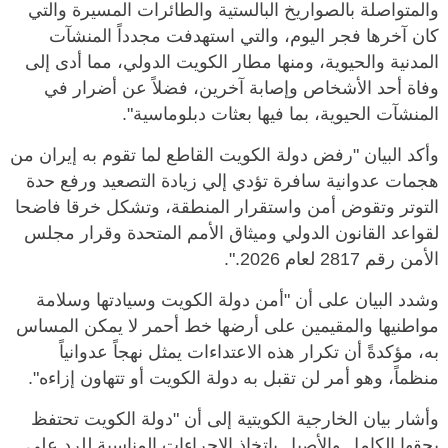
والمتواصلة بالصواريخ البالستية والطائرات المسيرة والتي
كان آخرها فجر اليوم، والتي استهدفت مجدداً المنشآت
المدنية والحيوية، ومنها مطار الكويت الدولي، مما أدى إلى
وفاة أحد الأشخاص وإصابة آخرين، فضلاً عن أضرار في
المنشآت الحيوية، بما فيها بعثات دبلوماسية".
وأكد البيان "رفض دولة الكويت القاطع لما تقوم به إيران من
هجمات عدوانية سافرة تؤدي إلي زيادة التصعيد ورفع حدة
التوتر وتقوض أمن واستقرار المنطقة، وتشكل خرقا فاضحا
لقواعد القانون الدولي وميثاق الأمم المتحدة وقرار مجلس
الأمن رقم 2817 لعام 2026.".
وشدد البيان على أن "أمن دولة الكويت وسيادتها وسلامة
مواطنيها والمقيمين على أرضها خط أحمر لا يمكن المساس
به، مؤكدةً أن تكرار هذه الاعتداءات يمثل نهجاً عدوانياً
منظماً، وهو أمر لن تقبل به دولة الكويت أو تتهاون إزاءه".
وأشار بيان الخارجية الكويتية إلى أن "دولة الكويت تحتفظ
بحقها الكامل والأصيل باتخاذ الإجراءات المناسبة للرد على