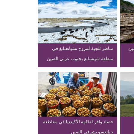
ين
مناظر ثلجية لمروج تشيانغتانغ في
منطقة شيتسانغ بجنوب غربي الصين
حصاد وافر لفاكهة الأكيدنيا في مقاطعة
جيانغسو بشرقي الصين