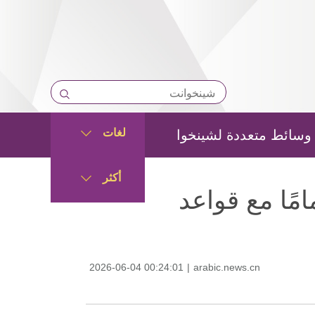
لغات
وسائط متعددة لشينخوا
أكثر
مًا مع قواعد
2026-06-04 00:24:01
|
arabic.news.cn