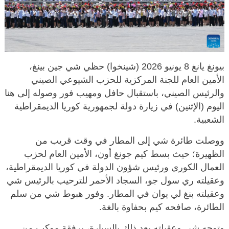
بيونغ يانغ 8 يونيو 2026 (شينخوا) حظي شي جين بينغ،
الأمين العام للجنة المركزية للحزب الشيوعي الصيني
والرئيس الصيني، باستقبال حافل ومهيب فور وصوله إلى هنا
اليوم (الإثنين) في زيارة دولة لجمهورية كوريا الديمقراطية
الشعبية.
ووصلت طائرة شي إلى المطار في وقت قريب من
الظهيرة؛ حيث بسط كيم جونغ أون، الأمين العام لحزب
العمال الكوري ورئيس شؤون الدولة في كوريا الديمقراطية،
وعقيلته ري سول جو، السجاد الأحمر للترحيب بالرئيس شي
وعقيلته بنغ لي يوان في المطار. وفور هبوط شي من سلم
الطائرة، صافحه كيم بحفاوة بالغة.
وتوجه شي وعقيلته بعد ذلك بالسيارة، برفقة موكب من