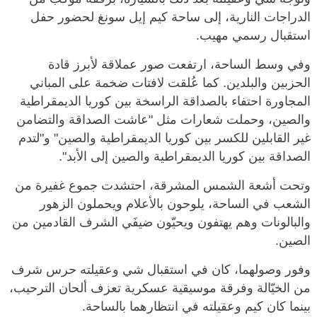
الدراجات النارية، إلى ساحة كيم إيل سونغ لحضور حفل
استقبال رسمي مهيب.
وفي وسط الساحة، ارتفعت صور عملاقة لأبرز قادة
الحزبين والبلدين. كما عُلقت لافتات ضخمة على المباني
المجاورة احتفاء بالصداقة الراسخة بين كوريا الديمقراطية
والصين، وحملت شعارات مثل "عاشت الصداقة والتضامن
غير القابلين للكسر بين كوريا الديمقراطية والصين" و"لتدم
الصداقة بين كوريا الديمقراطية والصين إلى الأبد".
وتحت أشعة الشمس المشرقة، احتشدت جموع غفيرة من
الشعب في الساحة، يلوحون بالأعلام ويحملون الزهور
والبالونات وهم يهتفون ويحيّون ضيفَي الشرف القادمين من
الصين.
وفور وصولهما، كان في استقبال شي وعقيلته حرس شرف
من الخيّالة وفرقة موسيقية عسكرية تعزف ألحان الترحيب،
بينما كان كيم وعقيلته في انتظارهما بالساحة.