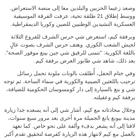
وصعد زعيما الحزبين والبلدين معا إلى منصة الاستعراض.
ووسط إطلاق 21 طلقة تحية، عزفت الفرقة الموسيقية
العسكرية النشيدين الوطنيين للصين وكوريا الديمقراطية.
وبرفقة كيم، استعرض شي حرس الشرف للفروع الثلاثة
لجيش الشعب الكوري. وهتف حرس الشرف بصوت عالٍ
باللغة الكورية: "نتمنى للرفيق شي جين بينغ موفور الصحة".
بعد ذلك، شاهد شي طابور العرض برفقة كيم.
وفي ختام الحفل، أُطلقت بالونات ملونة تحمل رسائل
ترحيب باللغتين الصينية والكورية في سماء الساحة. ثم توجه
شي و بنغ بالسيارة إلى دار كومسوسان الحكومية للضيافة،
برفقة كيم وعقيلته.
وخلال محادثاته مع كيم، أشار شي إلى أنه يسعده جدا زيارة
مدينة بيونغ يانغ الجميلة مرة أخرى بعد مرور سبع سنوات،
لافتا إلى أنه يشعر بدفء وألفة على نحو خاص. كما تعهد
بالعمل مع كيم لانتهاز هذه الزيارة كفرصة لتحقيق تقدم أكبر