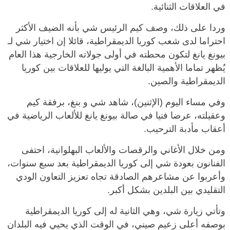
في العلاقات الثنائية.
وردا على ذلك، وصف كيم الرئيس شي بأنه الضيف الأكثر
احتراما لدى شعب كوريا الديمقراطية، قائلا إن اختيار شي لـ
بيونغ يانغ لتكون محطته في أولى جولاته الخارجية هذا العام
يُظهر تماما الأهمية البالغة التي يوليها للعلاقات بين كوريا
الديمقراطية والصين.
وفي مساء اليوم (الإثنين)، شاهد شي و بنغ، برفقة كيم
وعقيلته، عرضا فنيا في صالة بيونغ يانغ للألعاب الرياضية في
أعقاب مأدبة الترحيب.
ومن خلال الأغاني والرقصات والألعاب البهلوانية، احتفى
الفنانون بعودة شي إلى كوريا الديمقراطية بعد سبع سنوات،
وأعربوا عن مشاعرهم الصادقة تجاه تعزيز التعاون الودي
التقليدي بين البلدين بشكل أكبر.
وتأتي زيارة شي، وهي الثانية له إلى كوريا الديمقراطية
بوصفه أعلى زعيم صيني، في الوقت الذي يحيي فيه البلدان