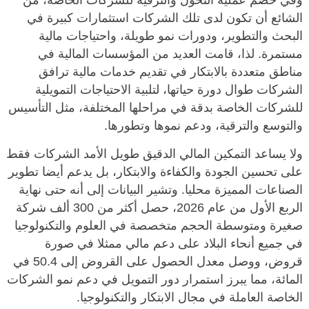
وفي خضم عملية التحول والترقية للشركات الخاصة، من
الشائع أن تكون لدى تلك الشركات استثمارات كبيرة في
البحث والتطوير، ودورات نمو طويلة، واحتياجات مالية
مستمرة. لذا، قامت العديد من المؤسسات المالية في
مناطق متعددة بالابتكار في تقديم خدمات مالية ترافق
الشركات طوال دورة حياتها، لتلبية الاحتياجات التمويلية
للشركات الخاصة بدقة في مراحلها المختلفة، مثل التأسيس
والتوسع والترقية، ودعم نموها وتطورها.
ولا يساعد التمكين المالي الدقيق طويل الأمد الشركات فقط
على تحسين الجودة والكفاءة والابتكار، بل يدعم أيضا تطوير
الصناعات المميزة محليا. وتشير البيانات إلى أنه حتى نهاية
الربع الأول من عام 2026، حصل أكثر من 300 ألف شركة
صغيرة ومتوسطة الحجم متخصصة في العلوم والتكنولوجيا
في جميع أنحاء البلاد على دعم مالي ممثلا في صورة
قروض، ووصل معدل الحصول على القروض إلى 50.4 في
المائة، مما يبرز استمرار دور التمويل في دعم نمو الشركات
الخاصة العاملة في مجال الابتكار والتكنولوجيا.