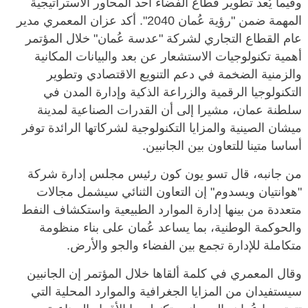
وفيما يُعد تطوير قطاع الفضاء أحد المحاور الاستراتيجية
المهمة ضمن "رؤية عُمان 2040". أكد عزان المعمري مدير
عام القطاع التجاري لشركة "عدسة عُمان" خلال المؤتمر
أهمية تكنولوجيات الاستشعار عن بعد والبيانات المكانية
والزمنية الضخمة في دعم التنويع الاقتصادي وتطوير
التكنولوجيا الرقمية والزراعة الذكية وإدارة المدن في
سلطنة عمان، مشيرا إلى أن القدرات الصناعية لمدينة
ميشان الصينية والمزايا التكنولوجية لشركاتها الرائدة توفر
أساسا متينا للتعاون بين الجانبين.
من جانبه، قال تسو يون كون رئيس مجلس إدارة شركة
"هوانتيان ويسدوم" إن التعاون الثنائي سيشمل مجالات
متعددة من بينها إدارة الموارد الطبيعية واستكشاف النفط
والحوكمة الوطنية، بما يساعد عُمان على بناء منظومة
متكاملة للإدارة تجمع بين الفضاء والجو والأرض.
وقال المعمري في كلمة ألقاها خلال المؤتمر إن الجانبين
سيستفيدان من المزايا الجغرافية والموارد المحلية التي