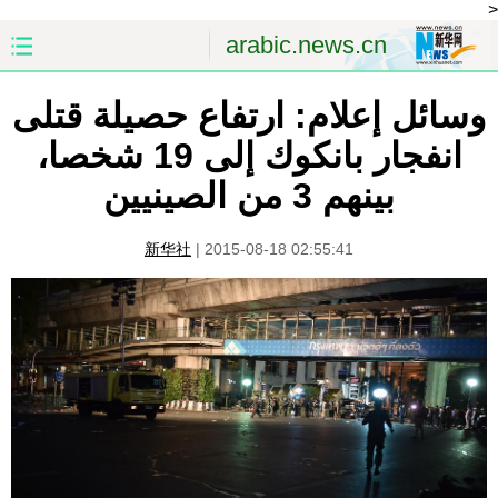
<
arabic.news.cn
وسائل إعلام: ارتفاع حصيلة قتلى
الصفحة الأولى
الصين
انفجار بانكوك إلى 19 شخصا،
العالم
الشرق الأوسط
بينهم 3 من الصينيين
الصين والعالم العربي
الاقتصاد
新华社
|
2015-08-18 02:55:41
الثقافة والتعليم
العلوم والصحة
السياحة والبيئة
الرياضة
الصور
مؤتمر صحفى للخارجية