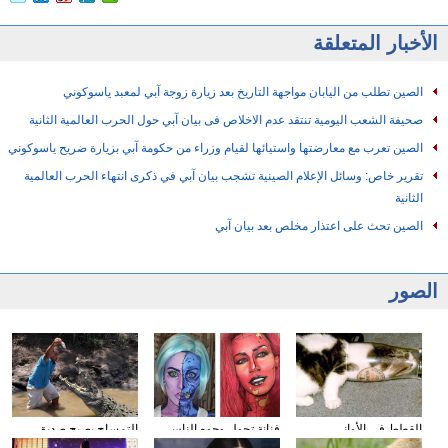
الأخبار المتعلقة
الصين تطلب من اليابان مواجهة التاريخ بعد زيارة زوجة آبي لمعبد ياسوكوني
صحيفة الشعب اليومية تنتقد عدم الاخلاص فى بيان آبي حول الحرب العالمية الثانية
الصين تعرب مع معارضتها واستيائها لقيام وزراء من حكومة آبي بزيارة ضريح ياسوكوني
تقرير خاص: وسائل الإعلام الصينية تشجب بيان آبي في ذكرى انتهاء الحرب العالمية
الثانية
الصين تحث على اعتذار مخلص بعد بيان آبي
الصور
القطط في الأواني
فنانة تحول وجوه الناس
التمساح يصبح صديق
الزجاجية
إلى الشخصيات الكرتونية
الناس في كوستا ريكا