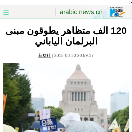
<
arabic.news.cn
120 الف متظاهر يطوقون مبنى
الصفحة الأولى
الصين
البرلمان الياباني
العالم
الشرق الأوسط
新华社
|
2015-08-30 20:59:17
الصين والعالم العربي
الاقتصاد
الثقافة والتعليم
العلوم والصحة
السياحة والبيئة
الرياضة
الصور
مؤتمر صحفى للخارجية