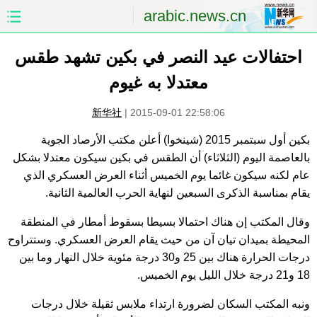
arabic.news.cn
احتفالات عيد النصر في بكين تشهد طقس
الصفحة الأولى
الصين
معتدلا به غيوم
العالم
الشرق الأوسط
新华社
|
2015-09-01 22:58:06
الصين والعالم العربي
الاقتصاد
بكين أول سبتمبر 2015 (شينخوا) أعلن مكتب الأرصاد الجوية
بالعاصمة اليوم (الثلاثاء) أن الطقس في بكين سيكون معتدلا بشكل
الثقافة والتعليم
العلوم والصحة
عام لكنه سيكون غائما يوم الخميس أثناء العرض العسكري الذي
يقام بمناسبة الذكرى السبعين لنهاية الحرب العالمية الثانية.
السياحة والبيئة
الرياضة
وقال المكتب إن هناك احتمالا بسيطا بسقوط أمطار في المنطقة
الصور
مؤتمر صحفى للخارجية
المحيطة بميدان تيان آن من حيث يقام العرض العسكري. وستتراوح
درجات الحرارة هناك بين 25 و30 درجة مئوية خلال النهار وما بين
18 و21 درجة خلال الليل يوم الخميس.
ونبه المكتب السكان لضرورة ارتداء ملابس ثقيلة خلال درجات