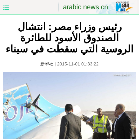
arabic.news.cn
رئيس وزراء مصر: انتشال
الصفحة الأولى
الصين
الصندوق الأسود للطائرة
العالم
الشرق الأوسط
الروسية التي سقطت في سيناء
الصين والعالم العربي
الاقتصاد
新华社
|
2015-11-01 01:33:22
الثقافة والتعليم
العلوم والصحة
السياحة والبيئة
الرياضة
الصور
مؤتمر صحفى للخارجية