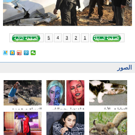
4
5
3
2
1
الصور
القطط في الأواني
فنانة تحول وجوه الناس
التمساح يصبح صديق
الزجاجية
إلى الشخصيات الكرتونية
الناس في كوستا ريكا
باستخدام الماكياج