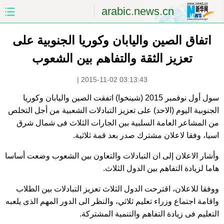
arabic.news.cn
اتفاق الصين واليابان وكوريا الجنوبية على
الصفحة الأولى
الصين
تعزيز الثقة والتفاهم بين الشعوب
العالم
الشرق الأوسط
|
2015-11-02 03:13:43
الصين والعالم العربي
الاقتصاد
سول أول نوفمبر 2015 (شينخوا) اتفقت الصين واليابان وكوريا
الجنوبية اليوم (الاحد) على تعزيز التبادلات الشعبية من أجل التخلص
الثقافة والتعليم
العلوم والصحة
من المشاعر العامة السلبية بين الجارات الثلاث فى شمال شرق
اسيا، وفقا لاعلان مشترك صدر بعد قمة ثلاثية.
السياحة والبيئة
الرياضة
وأشار الاعلان إلى ان التبادلات والتعاون بين الشعوب وضعت أساسا
الصور
مؤتمر صحفى للخارجية
هاما لزيادة التفاهم بين الدول الثلاث.
ووفقا للاعلان، اقترحت الدول الثلاث تعزيز التبادلات بين الطلاب
واقامة اجتماع وزراء تعليم ثلاثي، والنظر الى الدور المهم الذى يلعبه
التعليم فى زيادة التفاهم والتنمية المشتركة.