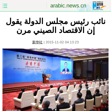
arabic.news.cn
نائب رئيس مجلس الدولة يقول
الصفحة الأولى
الصين
إن الاقتصاد الصيني مرن
العالم
الشرق الأوسط
新华社
|
2015-11-02 04:13:23
الصين والعالم العربي
الاقتصاد
الثقافة والتعليم
العلوم والصحة
السياحة والبيئة
الرياضة
الصور
مؤتمر صحفى للخارجية