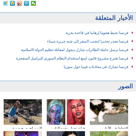
الأخبار المتعلقة
فرنسا تحبط هجوما إرهابيا فى قاعدة بحرية
فرنسا تصدر تحذيرا لتجنب السفر إلى شبه جزيرة سيناء
فرنسا ترسل حاملة الطائرات شارل ديجول لمقاتلة تنظيم الدولة الاسلامية
فرنسا تقترح مشروع قانون لمنع استخدام النظام السوري للبراميل المتفجرة
فرنسا تشارك فى محادثات فيينا حول سوريا
الصور
القطط في الأواني
فنانة تحول وجوه الناس
التمساح يصبح صديق
الزجاجية
إلى الشخصيات الكرتونية
الناس في كوستا ريكا