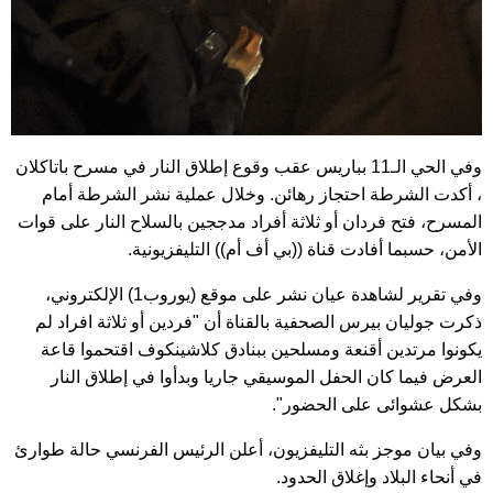
وفي الحي الـ11 بباريس عقب وقوع إطلاق النار في مسرح باتاكلان
، أكدت الشرطة احتجاز رهائن. وخلال عملية نشر الشرطة أمام
المسرح، فتح فردان أو ثلاثة أفراد مدججين بالسلاح النار على قوات
الأمن، حسبما أفادت قناة ((بي أف أم)) التليفزيونية.
وفي تقرير لشاهدة عيان نشر على موقع (يوروب1) الإلكتروني،
ذكرت جوليان بيرس الصحفية بالقناة أن "فردين أو ثلاثة افراد لم
يكونوا مرتدين أقنعة ومسلحين ببنادق كلاشينكوف اقتحموا قاعة
العرض فيما كان الحفل الموسيقي جاريا وبدأوا في إطلاق النار
بشكل عشوائى على الحضور".
وفي بيان موجز بثه التليفزيون، أعلن الرئيس الفرنسي حالة طوارئ
في أنحاء البلاد وإغلاق الحدود.