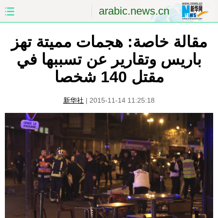
arabic.news.cn
مقالة خاصة: هجمات مميتة تهز
الصفحة الأولى
الصين
باريس وتقارير عن تسببها في
العالم
الشرق الأوسط
مقتل 140 شخصا
الصين والعالم العربي
الاقتصاد
新华社
|
2015-11-14 11:25:18
الثقافة والتعليم
العلوم والصحة
السياحة والبيئة
الرياضة
الصور
مؤتمر صحفى للخارجية