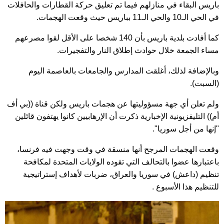
باريس البقاء في منازلهم فيما تم تعليق حركة القطارات والحافلات
في الحي الـ10 والحي الـ11 بباريس حيث وقعت الهجمات.
كما أفادت بلدية باريس بأن 140 شخصا على الأقل لقوا مصرعهم
مساء الجمعة خلال حوادث إطلاق النار والتفجيرات.
وبالإضافة لذلك، أغلقت المدارس والجامعات بالعاصمة اليوم
(السبت).
ولم تعلن أي جهة مسؤوليتها عن هجمات باريس ولكن قناة ((بي أف
أم)) التليفزيونية الإخبارية ذكرت أن الإرهابيين كانوا يهتفون قائلين
"إنها من أجل سوريا".
وقعت الهجمات المرجح أنها منسقة في وقت وجهت فيه فرنسا،
باعتبارها عضوا بالتحالف التي تقوده الولايات المتحدة لمكافحة
تنظيم (داعش) في سوريا والعراق، ضربات لأهداف إستراتيجية
للتنظيم هذا الأسبوع .