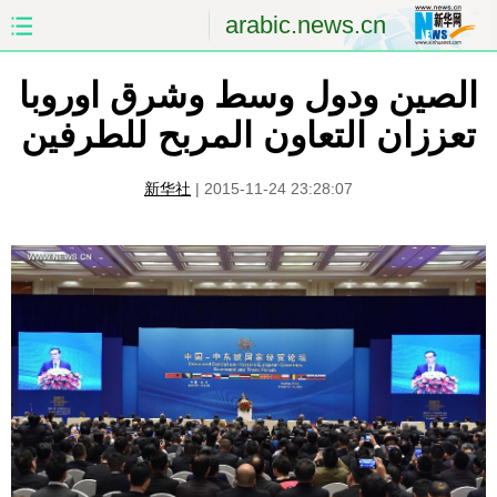
arabic.news.cn
الصين ودول وسط وشرق اوروبا
الصفحة الأولى
الصين
تعززان التعاون المربح للطرفين
العالم
الشرق الأوسط
新华社
|
2015-11-24 23:28:07
الصين والعالم العربي
الاقتصاد
الثقافة والتعليم
العلوم والصحة
السياحة والبيئة
الرياضة
الصور
مؤتمر صحفى للخارجية