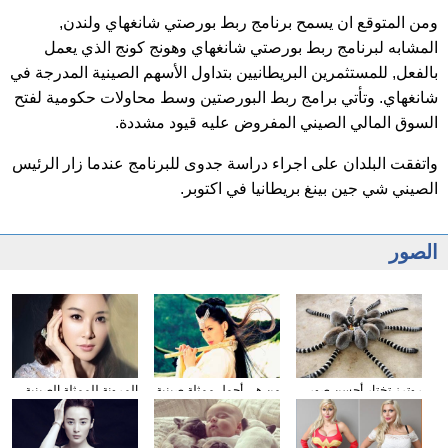
ومن المتوقع ان يسمح برنامج ربط بورصتي شانغهاي ولندن,
المشابه لبرنامج ربط بورصتي شانغهاي وهونج كونج الذي يعمل
بالفعل, للمستثمرين البريطانيين بتداول الأسهم الصينية المدرجة في
شانغهاي. وتأتي برامج ربط البورصتين وسط محاولات حكومية لفتح
السوق المالي الصيني المفروض عليه قيود مشددة.
واتفقت البلدان على اجراء دراسة جدوى للبرنامج عندما زار الرئيس
الصيني شي جين بينغ بريطانيا في اكتوبر.
الصور
روترز تختار أحسن صور
من هي أجمل ممثلة صينية
المرونة للممثلة الصينية
الحيوانات لعام 2015
مرتدية الأزياء القديمة؟
شياو تشيانغ تدهش
الجماهير