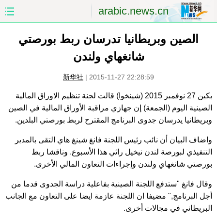
arabic.news.cn
الصين وبريطانيا تدرسان ربط بورصتي
الصفحة الأولى
الصين
شانغهاي ولندن
العالم
الشرق الأوسط
新华社
|
2015-11-27 22:28:59
الصين والعالم العربي
الاقتصاد
بكين 27 نوفمبر 2015 (شينخوا) قالت لجنة تنظيم الاوراق المالية
الصينية اليوم (الجمعة) إن جهازي مراقبة الأوراق المالية في الصين
الثقافة والتعليم
العلوم والصحة
وبريطانيا يدرسان جدوى البرنامج المقترح لربط بورصتي البلدين.
السياحة والبيئة
الرياضة
واضاف البيان أن نائب رئيس اللجنة فانغ شينغ هاي التقى بالمدير
التنفيذي لبورصة لندن نيخيل راثي هذا الأسبوع. وناقشا ربط
الصور
مؤتمر صحفى للخارجية
بورصتي شانغهاي ولندن وإجراءات التعاون المالي الأخرى.
وقال فانغ "ستدفع اللجنة الصينية بفاعلية دراسة الجدوى قدما من
أجل البرنامج," مضيفا ان اللجنة عازمة ايضا على التعاون مع الجانب
البريطاني في مجالات أخرى.