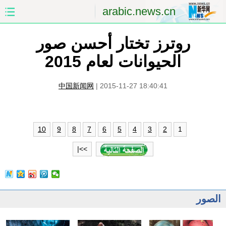
arabic.news.cn
روترز تختار أحسن صور
الصفحة الأولى
الصين
الحيوانات لعام 2015
العالم
الشرق الأوسط
中国新闻网
|
2015-11-27 18:40:41
الصين والعالم العربي
الاقتصاد
الثقافة والتعليم
العلوم والصحة
1
10
9
8
7
6
5
4
3
2
السياحة والبيئة
الرياضة
>>|
الصور
مؤتمر صحفى للخارجية
الصور