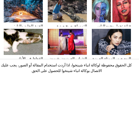
فنانة تحول وجوه الناس
التمساح يصبح صديق
الغنية للجليد والنار:
إلى الشخصيات الكرتونية
الناس في كوستا ريكا
المصور يلتقط صورا في
باستخدام الماكياج
الأنهار الجليدية
البوم صور الممثلة الصينية
الشباب الصينيون يقيمون
القطط في الأواني
ياو تشن على مجلة
حفل الزفاف وفقا لطريقة
الزجاجية
كل الحقوق محفوظة لوكالة انباء شينخوا، اذا أردت استخدام المقالة أو الصور، يجب عليك
"أسرة هان"
الاتصال بوكالة انباء شينخوا للحصول على الحق.