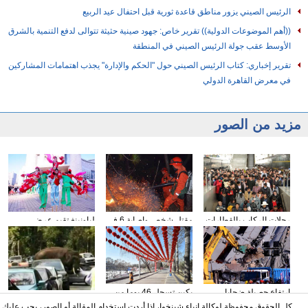
الرئيس الصيني يزور مناطق قاعدة ثورية قبل احتفال عيد الربيع
((أهم الموضوعات الدولية)) تقرير خاص: جهود صينية حثيثة تتوالى لدفع التنمية بالشرق
الأوسط عقب جولة الرئيس الصيني في المنطقة
تقرير إخباري: كتاب الرئيس الصيني حول "الحكم والإدارة" يجذب اهتمامات المشاركين
في معرض القاهرة الدولي
مزيد من الصور
رحلات الركاب بالقطارات
مقتل شخص وإصابة 6 في
لياونينغ تقيم عرض
تبلغ رقما قياسيا مع انتهاء
حريق غابة بجنوب غربي
التراث الثقافي غير
عطلة عيد الربيع في
الصين
المادي لاستقبال مهرجان
الصين
الفوانيس
ارتفاع حصيلة ضحايا
بكين تسجل 46 يوما من
فيل آسيوي بري يقتحم
زلزال تايوان إلى 40
التلوث الثقيل في العام
كل الحقوق محفوظة لوكالة انباء شينخوا، اذا أردت استخدام المقالة أو الصور، يجب عليك