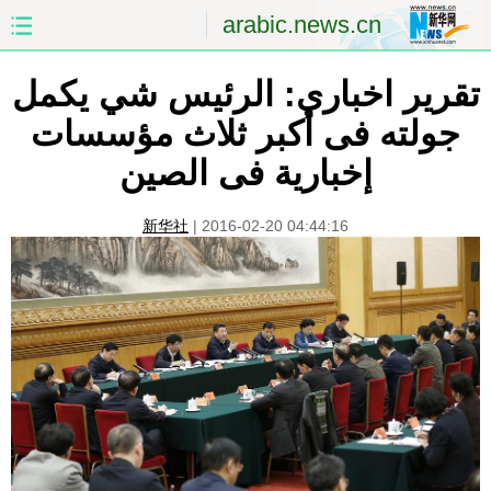
arabic.news.cn
تقرير اخباري: الرئيس شي يكمل
الصفحة الأولى
الصين
جولته فى أكبر ثلاث مؤسسات
العالم
الشرق الأوسط
إخبارية فى الصين
الصين والعالم العربي
الاقتصاد
新华社
|
2016-02-20 04:44:16
الثقافة والتعليم
العلوم والصحة
السياحة والبيئة
الرياضة
الصور
مؤتمر صحفى للخارجية