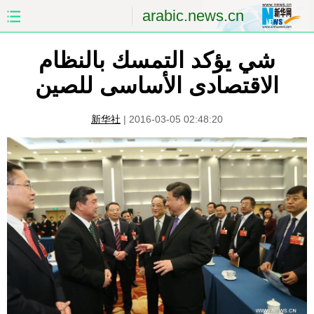
arabic.news.cn
شي يؤكد التمسك بالنظام
الصفحة الأولى
الصين
الاقتصادى الأساسى للصين
العالم
الشرق الأوسط
新华社
|
2016-03-05 02:48:20
الصين والعالم العربي
الاقتصاد
الثقافة والتعليم
العلوم والصحة
السياحة والبيئة
الرياضة
الصور
مؤتمر صحفى للخارجية