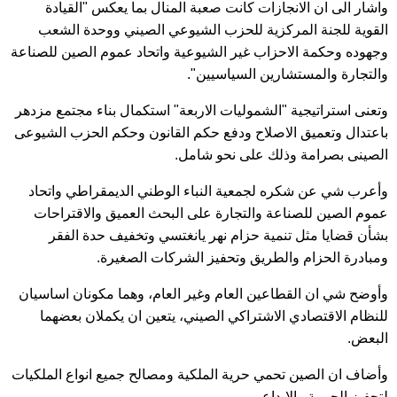
واشار الى ان الانجازات كانت صعبة المنال بما يعكس "القيادة
القوية للجنة المركزية للحزب الشيوعي الصيني ووحدة الشعب
وجهوده وحكمة الاحزاب غير الشيوعية واتحاد عموم الصين للصناعة
والتجارة والمستشارين السياسيين".
وتعنى استراتيجية "الشموليات الاربعة" استكمال بناء مجتمع مزدهر
باعتدال وتعميق الاصلاح ودفع حكم القانون وحكم الحزب الشيوعى
الصينى بصرامة وذلك على نحو شامل.
وأعرب شي عن شكره لجمعية النباء الوطني الديمقراطي واتحاد
عموم الصين للصناعة والتجارة على البحث العميق والاقتراحات
بشأن قضايا مثل تنمية حزام نهر يانغتسي وتخفيف حدة الفقر
ومبادرة الحزام والطريق وتحفيز الشركات الصغيرة.
وأوضح شي ان القطاعين العام وغير العام، وهما مكونان اساسيان
للنظام الاقتصادي الاشتراكي الصيني، يتعين ان يكملان بعضهما
البعض.
وأضاف ان الصين تحمي حرية الملكية ومصالح جميع انواع الملكيات
لتحفيز الحيوية والابداع.