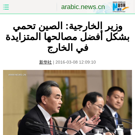
arabic.news.cn
وزير الخارجية: الصين تحمي
الصفحة الأولى
الصين
بشكل أفضل مصالحها المتزايدة
العالم
الشرق الأوسط
في الخارج
الصين والعالم العربي
الاقتصاد
新华社
|
2016-03-08 12:09:10
الثقافة والتعليم
العلوم والصحة
السياحة والبيئة
الرياضة
الصور
مؤتمر صحفى للخارجية