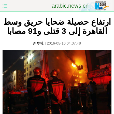
arabic.news.cn
ارتفاع حصيلة ضحايا حريق وسط
الصفحة الأولى
الصين
القاهرة إلى 3 قتلى و91 مصابا
العالم
الشرق الأوسط
新华社
|
2016-05-10 04:37:48
الصين والعالم العربي
الاقتصاد
الثقافة والتعليم
العلوم والصحة
السياحة والبيئة
الرياضة
الصور
مؤتمر صحفى للخارجية