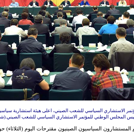
يس المجلس الوطني للمؤتمر الاستشاري السياسي للشعب الصيني.(شينخ
20 (شينخوا) قدم المستشارون السياسيون الصينيون مقترحات اليوم (الثلاث