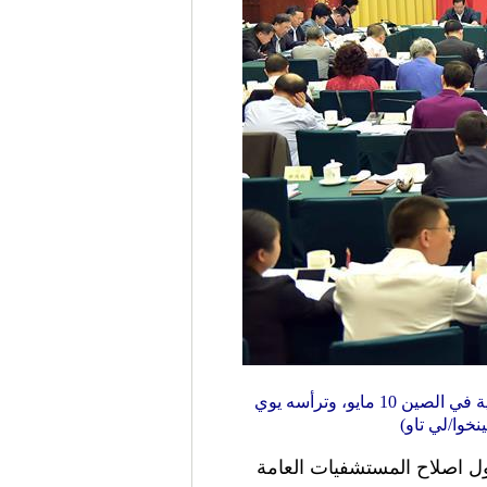
انعقد اجتماع المجلس الوطني للمؤتمر الاستشاري السياسي للشعب الصيني، اعلى هيئة استشارية سياسية في الصين 10 مايو، وترأسه يوي
وا/لي تاو)
اء) حول اصلاح المستشفيات العامة