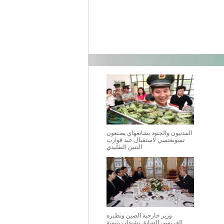
المدنيون والجنود بشانغهاي يصنعون
تسونغتسي لاستقبال عيد قوارب
التنين التقليدي
وزير خارجية الصين ونظيره
الفرنسي السابق يشيدان بتنمية