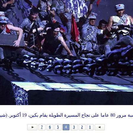
ة يقام بكين، 19 أكتوبر. (شينخوا/لي تاو)
7
6
5
4
3
2
1