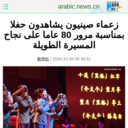
arabic.news.cn
زعماء صينيون يشاهدون حفلا
الصفحة الأولى
الصين
بمناسبة مرور 80 عاما على نجاح
العالم
الشرق الأوسط
المسيرة الطويلة
الصين والعالم العربي
الاقتصاد
新华社
|
2016-10-20 00:34:51
الثقافة والتعليم
العلوم والصحة
السياحة والبيئة
الرياضة
الصور
مؤتمر صحفى للخارجية