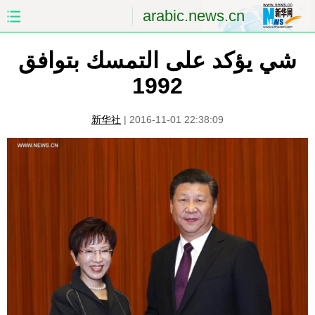
arabic.news.cn
شي يؤكد على التمسك بتوافق
الصفحة الأولى
الصين
1992
العالم
الشرق الأوسط
新华社
|
2016-11-01 22:38:09
الصين والعالم العربي
الاقتصاد
الثقافة والتعليم
العلوم والصحة
السياحة والبيئة
الرياضة
الصور
مؤتمر صحفى للخارجية