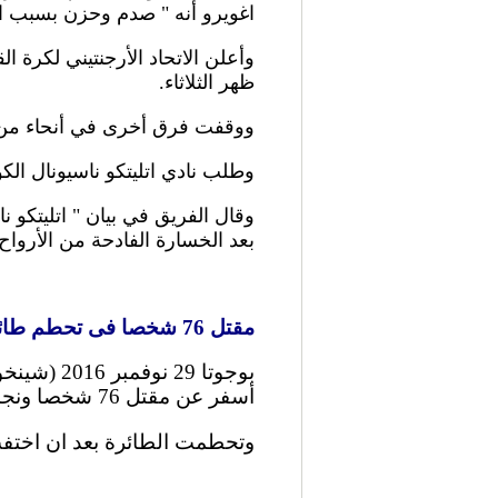
اغويرو أنه " صدم وحزن بسبب ال
ظهر الثلاثاء.
ووقفت فرق أخرى في أنحاء من ال
وطلب نادي اتليتكو ناسيونال الكو
وقال الفريق في بيان " اتليتكو 
بعد الخسارة الفادحة من الأرواح 
مقتل 76 شخصا فى تحطم طائرة تقل فريقا برازيليا لكرة القدم في كولومبيا
أسفر عن مقتل 76 شخصا ونجاة 5 أشخاص فقط، حسبما ذكرت شرطة كولومبيا اليوم (الثلاثاء).
وتحطمت الطائرة بعد ان اختفت في فضاء كو