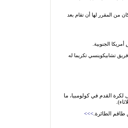
ني لكرة القدم تعليق مباراة ودية أمام أوروغواي لمنتخب دون الـ 20 عاما كان من المقرر لها أن تقام بعد
أمريكا الجنوبية.
 فريق تشابيكوينسي تكريما له
ينهم اعضاء فريق برازيلى لكرة القدم في كولومبيا، ما
>>>