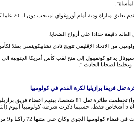
مأساة".
وأعلن الاتحاد الأرجنتي
عالم دقيقة حدادا على أرواح الضحايا.
لومبي من الاتحاد الإقليمي تتويج نادي تشابيكوينسي بطلا لكأس 
ناسيونال يدعو كونميبول إلى منح لقب كأس أمريكا الجنوبية الى
وتخليدا لضحايا الحادث ".
بوجوتا 29 نوفمبر 2016 (شينخوا) تحطمت طائرة تقل 81 شخصا، ب
لومبيا الجوي وكان على متنها 72 راكبا و9 من طاقم الطائرة.