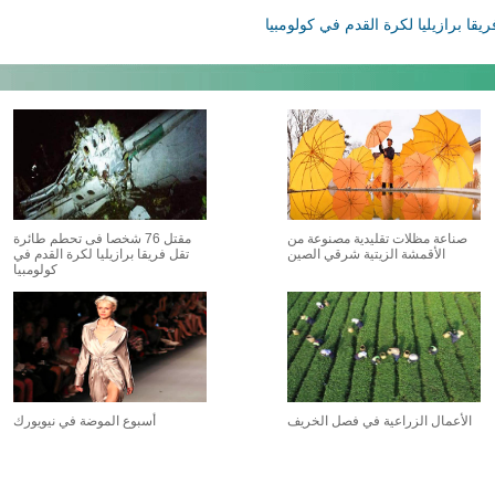
صناعة مظلات تقليدية مصنوعة من
مقتل 76 شخصا فى تحطم طائرة
الأقمشة الزيتية شرقي الصين
تقل فريقا برازيليا لكرة القدم في
كولومبيا
الأعمال الزراعية في فصل الخريف
أسبوع الموضة في نيويورك