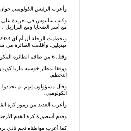
وأعرب الرئيس الكولومبي خوان م
وكتب سانتوس في تغريدة على توي
مع أسر الضحايا ومع البرازيل".
ميديلين. وأقلعت الطائرة من مطا
وقتل 6 من طاقم الطائرة المكون من 8 أفراد في الحادث، حسبما أعلنت حكومة بوليفيا.
ووفقا لمطار خوسيه ماريا كوردو
التحطم.
وقال مسؤولون إنهم لم يحددوا ب
الكولومبي.
وأعرب العديد من رموز كرة القد
وقدم أسطورة كرة القدم الأرجنت
كما أعرب مواطناه نجم نادي برش