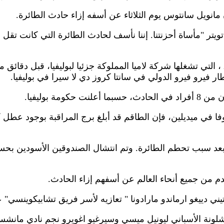
انويل سانتوس يوم الثلاثاء عن أسفه إزاء حادث الطائرة.
تر "مأساة أحزنتنا. إننا نأسف لحادث الطائرة التي كانت تقل
وتحطمت الرحلة أل أم آي 2933 ، التي تشغلها شركة لاميا المملوكة جزئيا لبوليفيا، 
ر فيرو فيرو الدولي في سانتا كروز دي لا سيرا في بوليفيا.
فا في ميديلين، فإن الطاقم قد أبلغ برج المراقبة بوجود عطل
عد سبب تحطم الطائرة. وتم انتشال الصندوقين الأسودين بحس
م من جميع أنحاء العالم عن أسفهم إزاء الحادث.
يني دييغو ارماندو مارادونا " تعازيه لأسر فريق تشابيكوينسي
لونة الأسباني ليونيل ميسي وسيرغيو اغويرو نجم نادي مانشستر