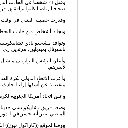
صحافيا رياضيا كانوا يرافقون فر
وقدرت حصيلة القتلى في وقت سابق بـ75 شخصا قبل أن تعدل من قبل السلطات
ونجا 6 أشخاص من حادث التحطم بينهم 3 لاعبين واثنان من أفراد الطاقم وأحد الصحافيين الرياضيين.
وتوافد مشجعو نادي تشابيكوينسي،
ناسيونال بميديلين، مرتدين زي ال
وأعلن الرئيس البرازيلي ميشال ت
لأسرهم.
وأعرب الاتحاد الدولي لكرة القدم 
منفصلة عن أسفها إزاء الحادث و
وعلق اتحاد أمريكا الجنوبية لكر
وصعد فريق تشابيكوينسي حديثا إل
الماضي، غير أنه خسر في الدور رب
ووفقا لموقع ((كاراكول نيوز)) الكولومبي الإخباري، قا