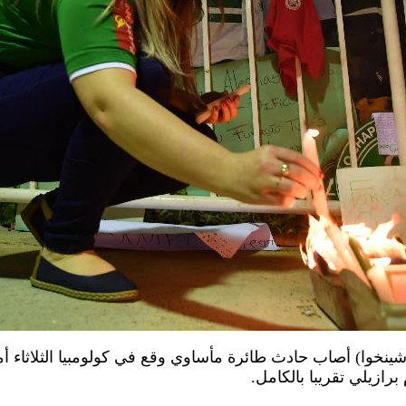
و دي جانيرو 29 نوفمبر 2016 (شينخوا) أصاب حادث طائرة مأساوي وقع في كولومبيا الث
ازيلي تقريبا بالكامل.