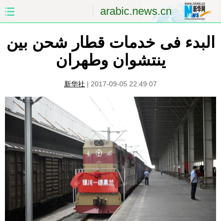
arabic.news.cn
الصفحة الأولى
الصين
البدء فى خدمات قطار شحن بين
ينتشوان وطهران
العالم
الشرق الأوسط
新华社
|
2017-09-05 22:49:07
الصين والعالم العربي
الاقتصاد
الثقافة والتعليم
العلوم والصحة
السياحة والبيئة
الرياضة
الصور
مؤتمر صحفى للخارجية