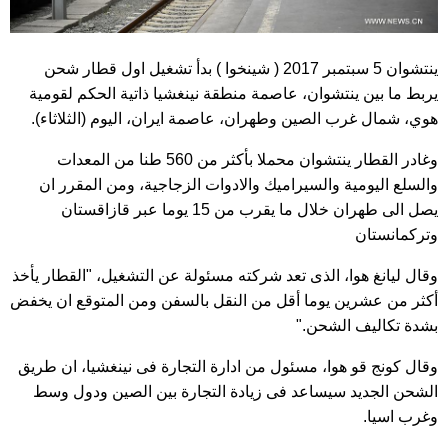
ينتشوان 5 سبتمبر 2017 ( شينخوا ) بدأ تشغيل اول قطار شحن
يربط ما بين ينتشوان، عاصمة منطقة نينغشيا ذاتية الحكم لقومية
هوي، شمال غرب الصين وطهران، عاصمة ايران، اليوم (الثلاثاء).
وغادر القطار ينتشوان محملا بأكثر من 560 طنا من المعدات
والسلع اليومية والسيراميك والادوات الزجاجية، ومن المقرر ان
يصل الى طهران خلال ما يقرب من 15 يوما عبر قازاقستان
وتركمانستان
وقال ليانغ هوا، الذى تعد شركته مسئولة عن التشغيل، "القطار يأخذ
أكثر من عشرين يوما أقل من النقل بالسفن ومن المتوقع ان يخفض
بشدة تكاليف الشحن."
وقال كونج قو هوا، مسئول من ادارة التجارة فى نينغشيا، ان طريق
الشحن الجديد سيساعد فى زيادة التجارة بين الصين ودول وسط
وغرب اسيا.