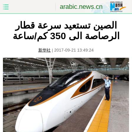
arabic.news.cn
الصفحة الأولى
الصين
الصين تستعيد سرعة قطار
الرصاصة الى 350 كم/ساعة
العالم
الشرق الأوسط
新华社
|
2017-09-21 13:49:24
الصين والعالم العربي
الاقتصاد
الثقافة والتعليم
العلوم والصحة
السياحة والبيئة
الرياضة
الصور
مؤتمر صحفى للخارجية