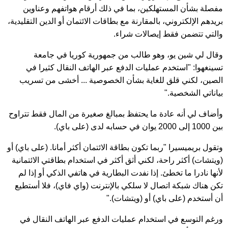
مفصلة بشأن المستهلكين، بما في ذلك أرقام هواتفهم وعناوين
بريدهم الإلكتروني، بالمقارنة مع بطاقات الائتمان أو الدين التقليدية،
والتي تتضمن فقط إيصالات شراء.
وقال لي شين يو، وهو طالب من جمهورية كوريا في جامعة
تسينغهوا: "استخدم عمليات الدفع عبر الهاتف النقال كثيرا في
الصين، لكني قلق للغاية بشأن الخصوصية ... أخشى من تسريب
بياناتي الشخصية."
وأضاف لي أنه عادة ما يحتفظ بمبالغ صغيرة من المال فقط تتراوح
بين 1000 إلى 2000 يوان في حسابه لدى (على باي).
وتقول بريميسيرا "ربما تكون بطاقة الائتمان أكثر أمانا. (على باي) أو
(ويتشات) أكثر راحة، لكني أثق أكثر في استخدام بطاقتي الائتمانية
لأنها نادرا ما تخطئ. إذا نفدت البطارية في هاتفي الذكي أو إذا لم
تكن هناك شبكة اتصال لا سلكي بالإنترنت (واي فاي)، فلا أستطيع
أن أستخدم (على باي) أو (ويتشات)."
ورغم التوسع في استخدام عمليات الدفع عبر الهاتف النقال في