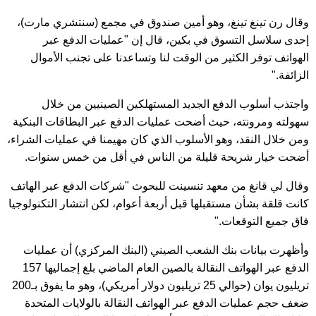
وقال رن تينغ تينغ، وهو أمين صندوق في مجمع (سنتشري مارت)،
إحدى سلاسل التسوق في بكين، قال إن "عمليات الدفع عبر
الهواتف توفر الكثير من الوقت لنا وتساعدنا على تجنب الأموال
الزائفة."
واجتذب أسلوب الدفع الجديد المستهلكين الصينيين من خلال
سهولته ومرونته، حيث أضحت عمليات الدفع عبر البطاقات البنكية
ومن خلال النقد، وهو الأسلوب الذي كان مهيمنا في عمليات الشراء،
أضحت خيار شريحة قليلة من الناس في أقل من خمس سنوات.
وقال لي قانغ من معهد تنسينت للبحوث "شركات الدفع عبر الهاتف
كانت قلقة بشأن مستقبلها قبل أربعة أعوام، لكن انتشار التكنولوجيا
فاق جميع التوقعات."
وأظهرت بيانات بنك الشعب الصيني (البنك المركزي) أن عمليات
الدفع عبر الهواتف النقالة بالصين العام الماضي بلغ إجماليها 157
تريليون يوان (حوالي 25 تريليون دولار أمريكي)، وهو ما يفوق بـ200
ضعف حجم عمليات الدفع عبر الهواتف النقالة بالولايات المتحدة