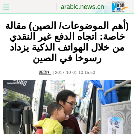
arabic.news.cn
الصفحة الأولى
الصين
(أهم الموضوعات/ الصين) مقالة
خاصة: اتجاه الدفع غير النقدي
العالم
الشرق الأوسط
من خلال الهواتف الذكية يزداد
الصين والعالم العربي
الاقتصاد
رسوخا في الصين
الثقافة والتعليم
العلوم والصحة
新华社
|
2017-10-01 10:15:50
السياحة والبيئة
الرياضة
الصور
مؤتمر صحفى للخارجية