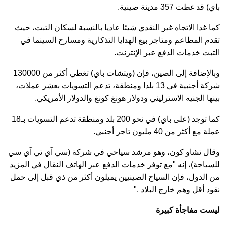
باي) قد غطت 357 مدينة صينية.
كما غدا الاتجاه غير النقدي شيئا عاديا بالنسبة لسكان التبت، حيث
تقدم المطاعم ومتاجر بيع الهدايا التذكارية ومسارح السينما في
التبت خدمات الدفع عبر الإنترنت.
وبالإضافة إلى الصين، فإن (ويتشات باي) تغطي أكثر من 130000
شركة أجنبية في 13 بلدا ومنطقة، تدعم التسويات بعشر عملات،
بينها الجنيه الاسترليني ودولار هونغ كونغ والدولار الأمريكي.
كما توجد (على باي) في نحو 200 بلد ومنطقة تدعم التسويات بـ18
عملة مع أكثر من 40 مليون تاجر أجنبي.
وقال تشاو كون، وهو مرشد سياحي في شركة (سي آي تي آي سي
للسياحة)، إنه "مع توفر خدمات الدفع عبر الهاتف النقال في المزيد
من الدول، فإن السياح الصينيين يميلون أكثر من ذي قبل إلى حمل
نقود أقل وهم خارج البلاد ."
ليست مفاجأة كبيرة