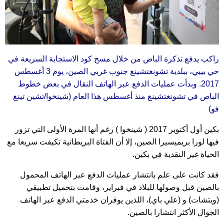
راكب يدفع تذكرة الباص من خلال مسح كود الاستجابة السريعة في
حي بيبي، ببلدية تشونغتشينغ جنوب غربي الصين، يوم 3 أغسطس
2017. وبدأت عمليات الدفع عبر الهاتف النقال في بعض خطوط
الباص في تشونغتشينغ منذ أغسطس هذا العام (شينخوا/تشين تينغ
فو)
بكين أول أكتوبر 2017 ( شينخوا ) رغم أنها المرة الأولى التي تزور
فيها لورا بريميسيرا الصين، إلا أن الفتاة البريطانية تكيفت سريعا مع
الحياة غير النقدية في بكين.
فقد كانت على علم بانتشار عمليات الدفع عبر الهاتف المحمول
بالصين قبل وصولها للبلاد في فبراير، وقامت بتحميل تطبيقي
(ويتشات) و (علي باي)، اللذين يوفران خدمتي الدفع عبر الهاتف
الجوال الأكثر انتشارا بالصين.