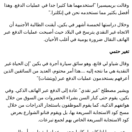
وقالت بريميسيرا "استخدمهما هنا كثيرا جدا في عمليات الدفع. وهذا
أفضل بكثير مما نستخدمه نحن في إنكلترا."
وخلال دراستها لخمسة أشهر في بكين، أيقنت الطالبة الأجنبية أن
الاتجاه غير النقدي يترسخ في البلاد حيث أصبحت عمليات الدفع عبر
الهاتف النقال ضرورة يومية في أغلب الأحيان.
تغير حتمي
وقال شياو لي قانغ، وهو سائق سيارة أجرة في بكين "إن الحياة غير
النقدية هي ما نتجه إليه ....هذا أمر محتوم، العديد من السائقين الذين
أعرفهم يستخدمون عمليات الدفع عبر (ويتشات)"
ويشير مصطلح "غير نقدي" عادة إلى الدفع عبر الهاتف الذكي. وفي
بكين، يقوم حتى كبار السن بشراء الخضروات من السوق من خلال
هواتفهم الذكية، كما يقوم الموظفون باستئجار الدراجات من خلال
مسح كود الاستجابة السريعة بها، بل ويقوم فنانو الشوارع بعرض
كود الاستجابة السريعة الخاص بهم لجمع تبرعات.
وبخصوص ما إذا كان بإمكانها حجز موعد لزيارة طبيب أو طلب