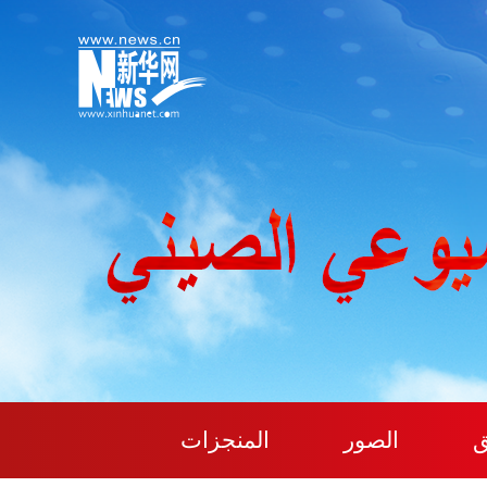
ق
الصور
المنجزات