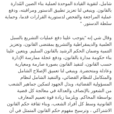
شامل، لتقوية القيادة الموحدة لعملية بناء الصين المُدارة
بالقانون. وينبغي لنا تعزيز تطبيق الدستور ومراقبته، ودفع
عملية المراجعة والفحص لدستورية القرارات قدما، وحماية
سلطة الدستور. "
وقال شي إنه "يتوجب علينا دفع عمليات التشريع بالسبل
العلمية والديمقراطية والتشريع بمقتضى القانون، وتعزيز
التنمية وضمان الحكم الرشيد بالقانون السليم. ويتعين علينا
بناء حكومة مدارة بالقانون، ودفع عجلة ممارسة الإدارة
حسب القانون، لتنفيذ القانون بصورة صارمة ومعيارية
وعادلة ومتحضرة. وينبغي لنا تعميق الإصلاح الشامل
والمتكامل للنظام القضائي، والتنفيذ الشامل لنظام
المسؤولية القضائية، وبذل الجهود لتمكين جماهير الشعب
من الشعور بالإنصاف والعدالة في معالجة كل قضية
بواسطة المحاكم. ويلزمنا زيادة قوة تعميم المعارف
القانونية وسط كل أفراد الشعب، وبناء ثقافة حكم القانون
الاشتراكي ، وترسيخ مفهوم حكم القانون المتمثل في أن