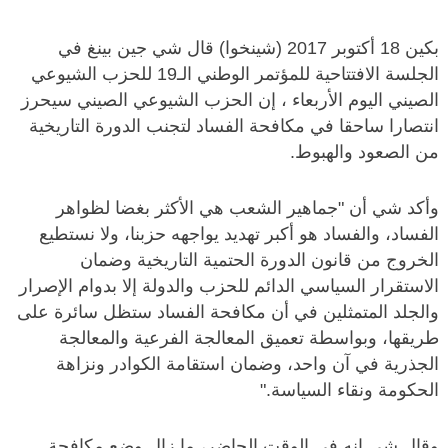
بكين 18 أكتوبر 2017 (شينخوا) قال شي جين بينغ في
الجلسة الافتتاحية للمؤتمر الوطني الـ19 للحزب الشيوعي
الصيني اليوم الأربعاء ، إن الحزب الشيوعي الصيني سيحرز
انتصارا ساحقا في مكافحة الفساد لتجنب الدورة التاريخية
من الصعود والهبوط.
وأكد شي أن "جماهير الشعب هي الأكثر بغضا لظواهر
الفساد، والفساد هو أكبر تهديد يواجهه حزبنا، ولا نستطيع
الخروج من قانون الدورة الحتمية التاريخية وضمان
الاستقرار السياسي الدائم للحزب والدولة إلا بدوام الإصرار
والجلد المتمثلين في أن مكافحة الفساد ستظل سائرة على
طريقها، وبواسطة تعميق المعالجة الفرعية والمعالجة
الجذرية في آن واحد، وضمان استقامة الكوادر ونزاهة
الحكومة ونقاء السياسة."
وقال شي إنه في الوقت الحاضر، ما زال وضع مكافحة