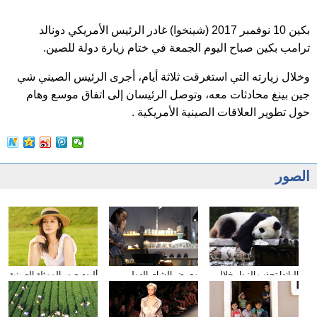
بكين 10 نوفمبر 2017 (شينخوا) غادر الرئيس الأمريكي دونالد
ترامب بكين صباح اليوم الجمعة في ختام زيارة دولة للصين.
وخلال زيارته التي استغرقت ثلاثة أيام، أجرى الرئيس الصيني شي
جين بينغ محادثات معه، وتوصل الرئيسان إلى اتفاق موسع وهام
حول تطوير العلاقات الصينية الأمريكية .
الصور
الباندا تجذب الزوار خلال
معرض الشاى الدولى
ألبوم صور الممثلة الصينية
عطلة العيد الوطني
يقام فى مدينة داليان
شيونغ ناى جين
الصيني