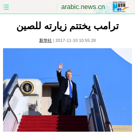
arabic.news.cn
الصفحة الأولى
الصين
ترامب يختتم زيارته للصين
العالم
الشرق الأوسط
新华社
|
2017-11-10 10:55:28
الصين والعالم العربي
الاقتصاد
الثقافة والتعليم
العلوم والصحة
السياحة والبيئة
الرياضة
الصور
مؤتمر صحفى للخارجية