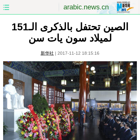
arabic.news.cn
الصفحة الأولى
الصين
الصين تحتفل بالذكرى الـ151
لميلاد سون يات سن
العالم
الشرق الأوسط
新华社
|
2017-11-12 18:15:16
الصين والعالم العربي
الاقتصاد
الثقافة والتعليم
العلوم والصحة
السياحة والبيئة
الرياضة
الصور
مؤتمر صحفى للخارجية