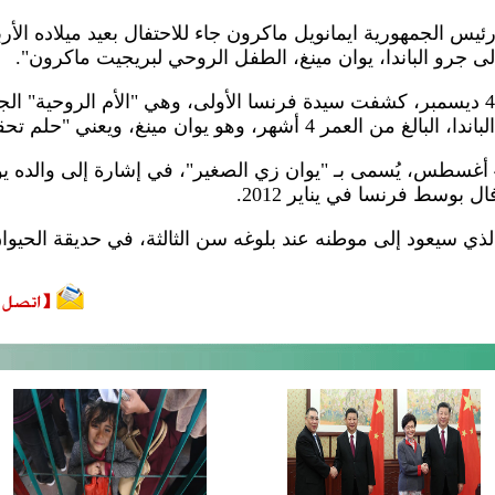
ئيس الجمهورية ايمانويل ماكرون جاء للاحتفال بعيد ميلاده الأ
ى جرو الباندا، يوان مينغ، الطفل الروحي لبريجيت ماكرون".
وخلال مراسم تسمية جرت في 4 ديسمبر، كشفت سيدة فرنسا الأولى، وهي "الأم الروحي
 يوان مينغ، ويعني "حلم تحقق" باللغة الصينية.
وكان جرو الباندا، الذي ولد في 4 أغسطس، يُسمى بـ "يوان زي الصغير"، في إشارة 
 بوسط فرنسا في يناير 2012.
 سيعود إلى موطنه عند بلوغه سن الثالثة، في حديقة الحيوان اعتبارا من 13