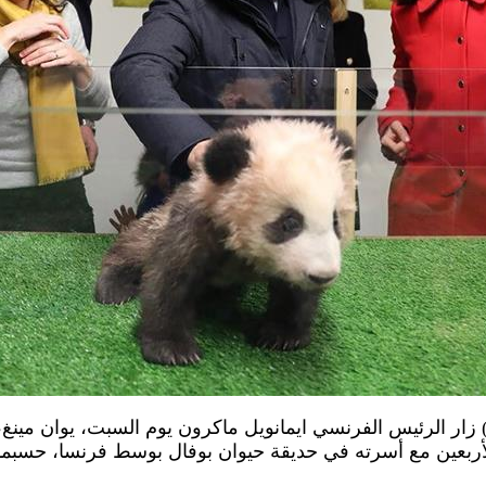
يسمبر 2017(شينخوا) زار الرئيس الفرنسي ايمانويل ماكرون يوم السبت، يوان مي
 الأربعين مع أسرته في حديقة حيوان بوفال بوسط فرنسا، حسبم