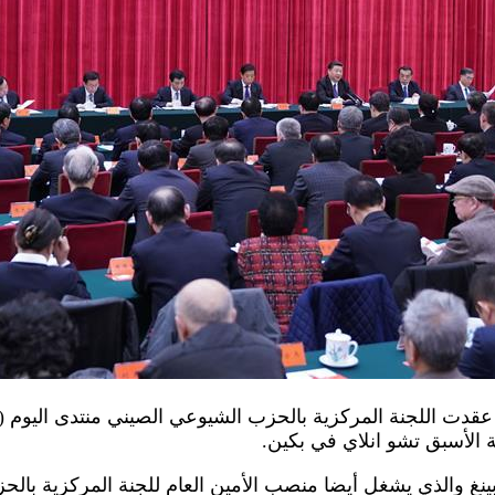
رس 2018 (شينخوا) عقدت اللجنة المركزية بالحزب الشيوعي الصيني منتدى ال
غ والذي يشغل أيضا منصب الأمين العام للجنة المركزية بال