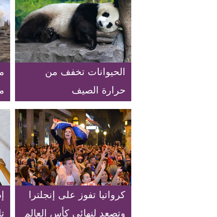
الحيوانات تخفف من
م
حرارة الصيف
م
ا
كرواتيا تفوز على إنجلترا
إد
وتصعد لنهائي كأس العالم
ت