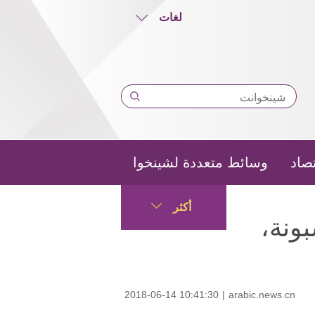
لغات
تصاد
وسائط متعددة لشينخوا
أكثر
ونة،
2018-06-14 10:41:30
|
arabic.news.cn