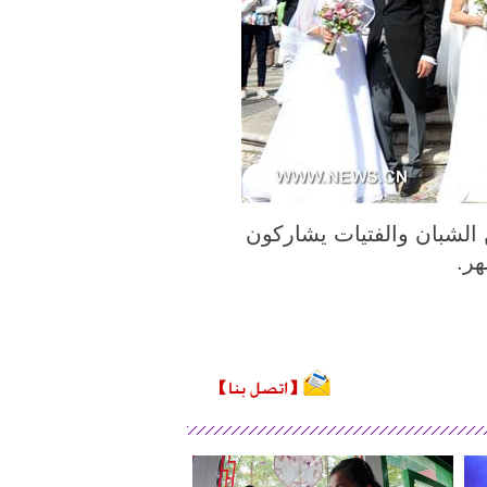
خوانت) الصورة الملتقطة في يوم 12 يونيو، 16 زوجاً من الشبان والفتيات يشاركون
ر.