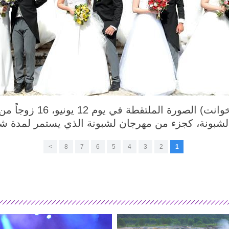
لشبونة 12 يونيو 2018 (شين
بونة، كجزء من مهرجان لشبونة الذي يستمر لمدة شه
>
8
7
6
5
4
3
2
1