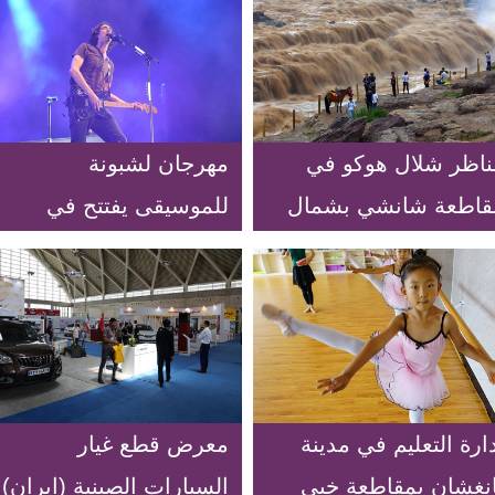
ناظر شلال هوكو في
مهرجان لشبونة
قاطعة شانشي بشمال
للموسيقى يفتتح في
لصين
أويراس بالبرتغال
ارة التعليم في مدينة
معرض قطع غيار
انغشان بمقاطعة خبي
السيارات الصينية (ايران)